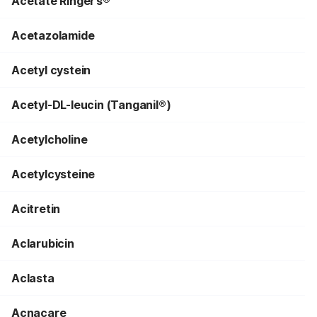
Acetate Ringer’s®
Acetazolamide
Acetyl cystein
Acetyl-DL-leucin (Tanganil®)
Acetylcholine
Acetylcysteine
Acitretin
Aclarubicin
Aclasta
Acnacare