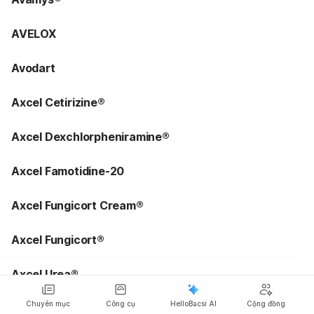
AVELOX
Avodart
Axcel Cetirizine®
Axcel Dexchlorpheniramine®
Axcel Famotidine-20
Axcel Fungicort Cream®
Axcel Fungicort®
Axcel Urea®
Chuyên mục
Công cụ
HelloBacsi AI
Cộng đồng
Axit Alendronic