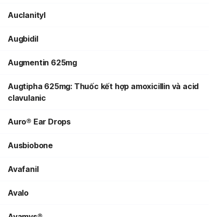
Auclanityl
Augbidil
Augmentin 625mg
Augtipha 625mg: Thuốc kết hợp amoxicillin và acid
clavulanic
Auro® Ear Drops
Ausbiobone
Avafanil
Avalo
Avamys®