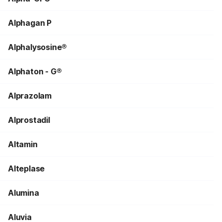
Alphagan P
Alphalysosine®
Alphaton - G®
Alprazolam
Alprostadil
Altamin
Alteplase
Alumina
Aluvia