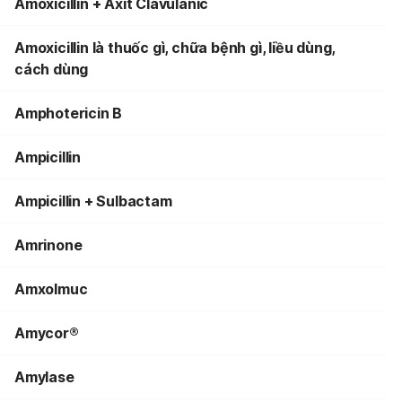
Amoxicillin + Axit Clavulanic
Amoxicillin là thuốc gì, chữa bệnh gì, liều dùng,
cách dùng
Amphotericin B
Ampicillin
Ampicillin + Sulbactam
Amrinone
Amxolmuc
Amycor®
Amylase