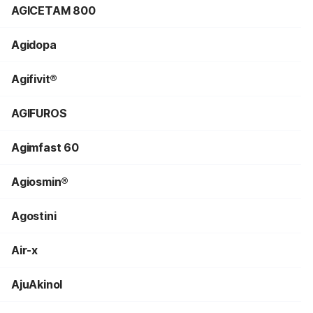
AGICETAM 800
Agidopa
Agifivit®
AGIFUROS
Agimfast 60
Agiosmin®
Agostini
Air-x
AjuAkinol