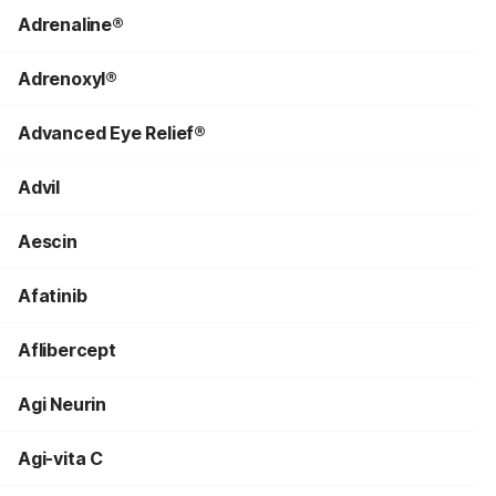
Adrenaline®
Adrenoxyl®
Advanced Eye Relief®
Advil
Aescin
Afatinib
Aflibercept
Agi Neurin
Agi-vita C