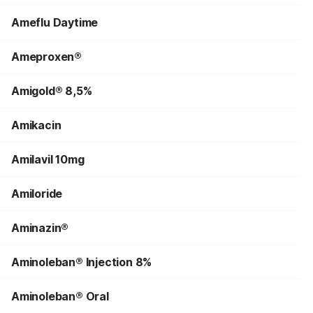
Ameflu Daytime
Ameproxen®
Amigold® 8,5%
Amikacin
Amilavil 10mg
Amiloride
Aminazin®
Aminoleban® Injection 8%
Aminoleban® Oral