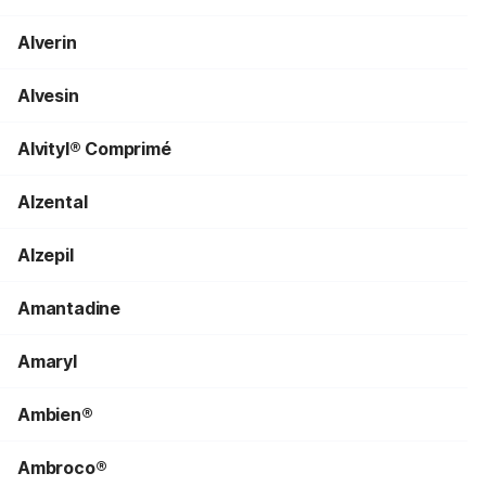
Alverin
Alvesin
Alvityl® Comprimé
Alzental
Alzepil
Amantadine
Amaryl
Ambien®
Ambroco®