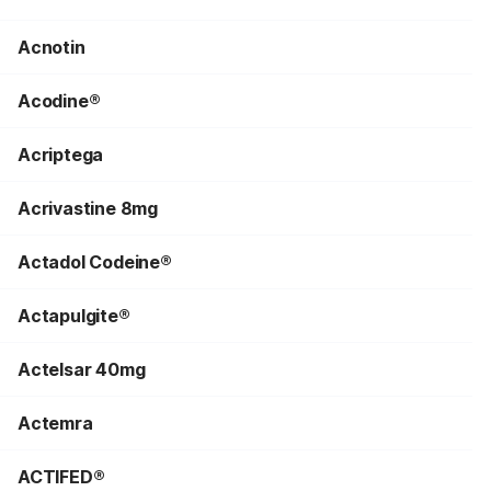
Acnotin
Acodine®
Acriptega
Acrivastine 8mg
Actadol Codeine®
Actapulgite®
Actelsar 40mg
Actemra
ACTIFED®