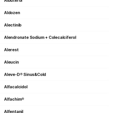
Albuterol
Aldozen
Alectinib
Alendronate Sodium + Colecalciferol
Alerest
Aleucin
Aleve-D® Sinus&Cold
Alfacalcidol
Alfachim®
Alfentanil