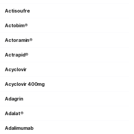
Actisoufre
Actobim®
Actoramin®
Actrapid®
Acyclovir
Acyclovir 400mg
Adagrin
Adalat®
Adalimumab