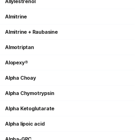
Allylestrenol
Almitrine
Almitrine + Raubasine
Almotriptan
Alopexy®
Alpha Choay
Alpha Chymotrypsin
Alpha Ketoglutarate
Alpha lipoic acid
Alpha-GPC