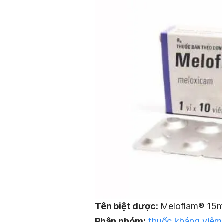
Tên biệt dược:
Meloflam® 15
Phân nhóm:
thuốc kháng viêm