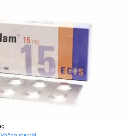
mg
 không steroid