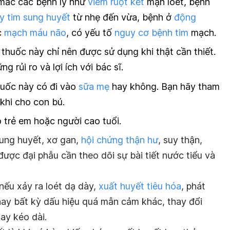
mắc các bệnh lý như
viêm ruột kết
mạn loét, bệnh
y tim sung huyết
từ nhẹ đến vừa, bệnh ở
động
c
mạch máu não
, có yếu tố
nguy cơ bệnh tim
mạch.
 thuốc này chỉ nên được sử dụng khi thật cần thiết.
g rủi ro và lợi ích với bác sĩ.
huốc này có đi vào
sữa mẹ
hay không. Bạn hãy tham
 khi cho con bú.
 trẻ em hoặc người cao tuổi.
ung huyết, xơ gan,
hội chứng thận hư
, suy thận,
được đại phẫu cần theo dõi sự bài tiết nước tiểu và
ếu xảy ra loét dạ dày,
xuất huyết tiêu hóa
, phát
ay bất kỳ dấu hiệu quá mẫn cảm khác, thay đổi
ay kéo dài.