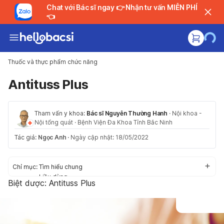
Chat với Bác sĩ ngay 👉 Nhận tư vấn MIỄN PHÍ
👈
Thuốc và thực phẩm chức năng
Antituss Plus
Tham vấn y khoa:
Bác sĩ Nguyễn Thường Hanh
·
Nội khoa -
Nội tổng quát
·
Bệnh Viện Đa Khoa Tỉnh Bắc Ninh
Tác giả:
Ngọc Anh
·
Ngày cập nhật: 18/05/2022
Chỉ mục:
Tìm hiểu chung
Liều dùng
Biệt dược:
Antituss Plus
Cách dùng
Tác dụng phụ
Thận trọng/ Cảnh báo
Tương tác thuốc