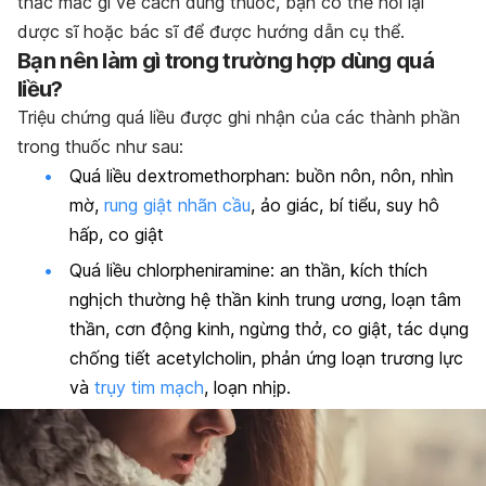
thắc mắc gì về cách dùng thuốc, bạn có thể hỏi lại
dược sĩ hoặc bác sĩ để được hướng dẫn cụ thể.
Bạn nên làm gì trong trường hợp dùng quá
liều?
Triệu chứng quá liều được ghi nhận của các thành phần
trong thuốc như sau:
Quá liều dextromethorphan: buồn nôn, nôn, nhìn
mờ,
rung giật nhãn cầu
, ảo giác, bí tiểu, suy hô
hấp, co giật
Quá liều chlorpheniramine: an thần, kích thích
nghịch thường hệ thần kinh trung ương, loạn tâm
thần, cơn động kinh, ngừng thở, co giật, tác dụng
chống tiết acetylcholin, phản ứng loạn trương lực
và
trụy tim mạch
, loạn nhịp.