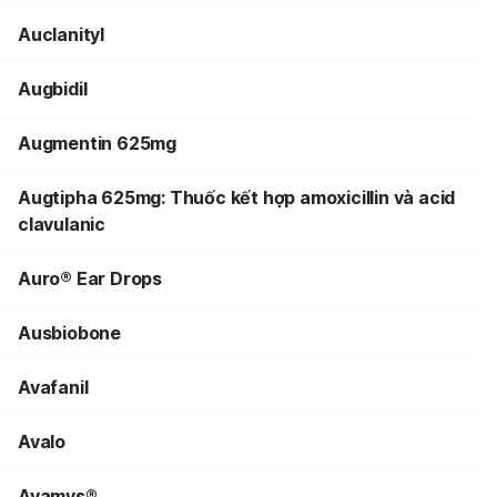
Auclanityl
Augbidil
Augmentin 625mg
Augtipha 625mg: Thuốc kết hợp amoxicillin và acid
clavulanic
Auro® Ear Drops
Ausbiobone
Avafanil
Avalo
Avamys®