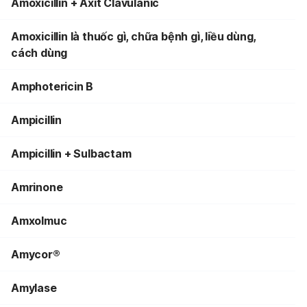
Amoxicillin + Axit Clavulanic
Amoxicillin là thuốc gì, chữa bệnh gì, liều dùng,
cách dùng
Amphotericin B
Ampicillin
Ampicillin + Sulbactam
Amrinone
Amxolmuc
Amycor®
Amylase