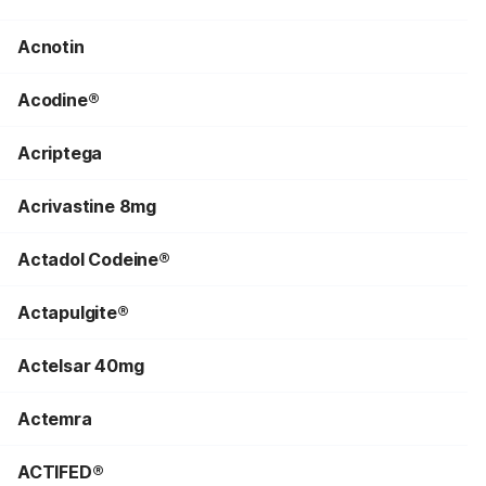
Acnotin
Acodine®
Acriptega
Acrivastine 8mg
Actadol Codeine®
Actapulgite®
Actelsar 40mg
Actemra
ACTIFED®