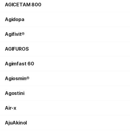
AGICETAM 800
Agidopa
Agifivit®
AGIFUROS
Agimfast 60
Agiosmin®
Agostini
Air-x
AjuAkinol