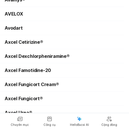
AVELOX
Avodart
Axcel Cetirizine®
Axcel Dexchlorpheniramine®
Axcel Famotidine-20
Axcel Fungicort Cream®
Axcel Fungicort®
Axcel Urea®
Chuyên mục
Công cụ
HelloBacsi AI
Cộng đồng
Axit Alendronic