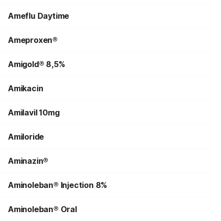
Ameflu Daytime
Ameproxen®
Amigold® 8,5%
Amikacin
Amilavil 10mg
Amiloride
Aminazin®
Aminoleban® Injection 8%
Aminoleban® Oral