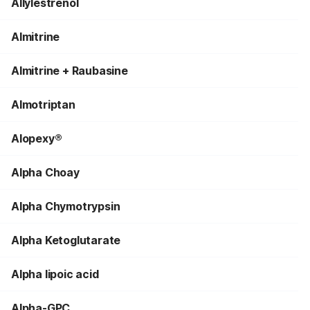
Allylestrenol
Almitrine
Almitrine + Raubasine
Almotriptan
Alopexy®
Alpha Choay
Alpha Chymotrypsin
Alpha Ketoglutarate
Alpha lipoic acid
Alpha-GPC