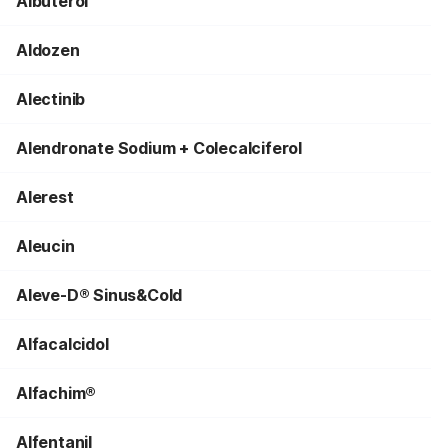
Albuterol
Aldozen
Alectinib
Alendronate Sodium + Colecalciferol
Alerest
Aleucin
Aleve-D® Sinus&Cold
Alfacalcidol
Alfachim®
Alfentanil