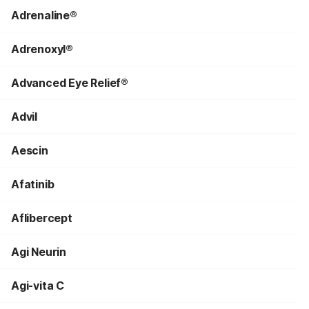
Adrenaline®
Adrenoxyl®
Advanced Eye Relief®
Advil
Aescin
Afatinib
Aflibercept
Agi Neurin
Agi-vita C