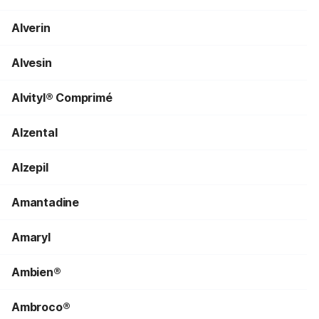
Alverin
Alvesin
Alvityl® Comprimé
Alzental
Alzepil
Amantadine
Amaryl
Ambien®
Ambroco®