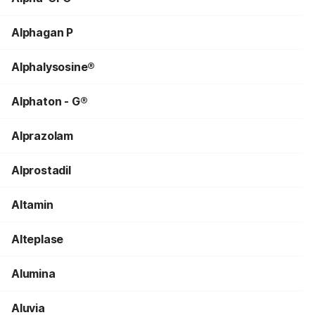
Alphagan P
Alphalysosine®
Alphaton - G®
Alprazolam
Alprostadil
Altamin
Alteplase
Alumina
Aluvia