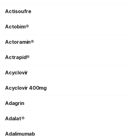
Actisoufre
Actobim®
Actoramin®
Actrapid®
Acyclovir
Acyclovir 400mg
Adagrin
Adalat®
Adalimumab