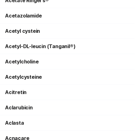
Acetate Ringer’s®
Acetazolamide
Acetyl cystein
Acetyl-DL-leucin (Tanganil®)
Acetylcholine
Acetylcysteine
Acitretin
Aclarubicin
Aclasta
Acnacare