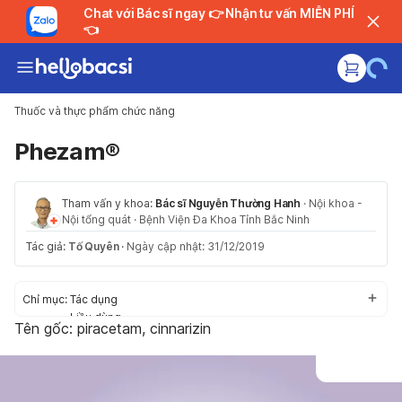
Chat với Bác sĩ ngay 👉 Nhận tư vấn MIỄN PHÍ
👈
Thuốc và thực phẩm chức năng
Phezam®
Tham vấn y khoa:
Bác sĩ Nguyễn Thường Hanh
·
Nội khoa -
Nội tổng quát
·
Bệnh Viện Đa Khoa Tỉnh Bắc Ninh
Tác giả:
Tố Quyên
·
Ngày cập nhật: 31/12/2019
Chỉ mục:
Tác dụng
Liều dùng
Tên gốc: piracetam, cinnarizin
Cách dùng
Tác dụng phụ
Thận trọng
Tương tác thuốc