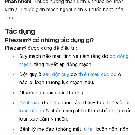
Phân nhóm
:
Thuốc hướng thần kinh & thuốc bổ thần
kinh / Thuốc giãn mạch ngoại biên & thuốc hoạt hóa
não
Tác dụng
Phezam® có những tác dụng gì?
Phezam® được dùng để điều trị:
Suy mạch não mạn tính và tiềm tàng do
xơ động
mạch
, tăng huyết áp động mạch.
Đột quỵ &
sau đột quỵ
do
thiếu máu cục bộ
ở
não bị loạn trương lực mạch máu.
Nhược não sau chấn thương.
Bệnh não
do hội chứng tâm thần-thực thể với
rối
loạn trí nhớ
& chức năng nhận thức khác hoặc rối
loạn xúc cảm-ý muốn.
Bệnh lý mê đạo (chóng mặt,
ù tai
, buồn nôn, nôn,