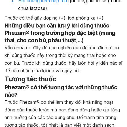
Hội chứng kém hấp thu
glucose/galactose (thuốc
chứa lactose)
Thuốc có thể gây doping (+), iod phóng xạ (+).
Những điều bạn cần lưu ý khi dùng thuốc
Phezam® trong trường hợp đặc biệt (mang
thai, cho con bú, phẫu thuật,…)
Vẫn chưa có đầy đủ các nghiên cứu để xác định rủi ro
khi dùng thuốc này trong thời kỳ mang thai hoặc cho
con bú. Trước khi dùng thuốc, hãy luôn hỏi ý kiến bác sĩ
để cân nhắc giữa lợi ích và nguy cơ.
Tương tác thuốc
Phezam® có thể tương tác với những thuốc
nào?
Thuốc Phezam® có thể làm thay đổi khả năng hoạt
động của thuốc khác mà bạn đang dùng hoặc gia tăng
ảnh hưởng của các tác dụng phụ. Để tránh tình trạng
tương tác thuốc, tốt nhất là bạn viết một danh sách