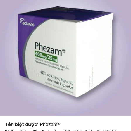
Bảo quản thuốc
Dạng bào chế
Tên biệt dược
: Phezam®