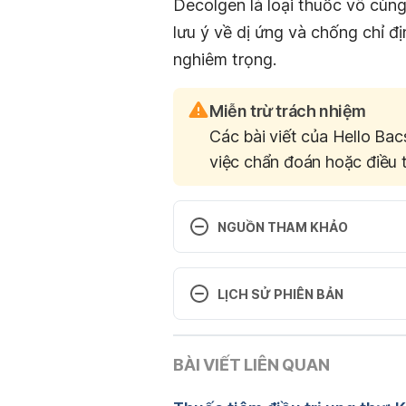
Decolgen là loại thuốc vô cùng
lưu ý về dị ứng và chống chỉ 
nghiêm trọng.
Miễn trừ trách nhiệm
Các bài viết của Hello Bac
việc chẩn đoán hoặc điều t
NGUỒN THAM KHẢO
Decolgen http://www.mims.com/i
20/4/2017
LỊCH SỬ PHIÊN BẢN
Medication: Decolgen http://w
Phiên bản hiện tại
c=drug&s=decolgen&ingredient
BÀI VIẾT LIÊN QUAN
16/03/2020
hedrine%20hydrochloride. Ngày 
Tác giả: 
Kim Ngân