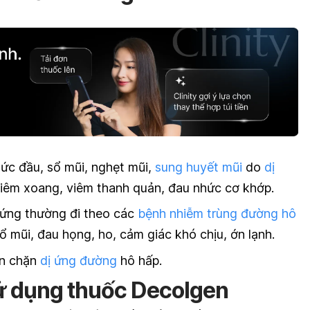
nhức đầu, sổ mũi, nghẹt mũi,
sung huyết mũi
do
dị
 viêm xoang, viêm thanh quản, đau nhức cơ khớp.
hứng thường đi theo các
bệnh nhiễm trùng đường hô
ổ mũi, đau họng, ho, cảm giác khó chịu, ớn lạnh.
ăn chặn
dị ứng đường
hô hấp.
ử dụng thuốc Decolgen