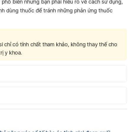
 phổ biến nhưng bạn phải hiểu rõ về cách sử dụng,
định dùng thuốc để tránh những phản ứng thuốc
si chỉ có tính chất tham khảo, không thay thế cho
rị y khoa.
ndonesia/drug/info/decolgen. Ngày truy cập: 
ww.nmedication.com/?
=acetaminophen/chlorpheniramine%20maleate/pseudoep
truy cập: 20/4/2017