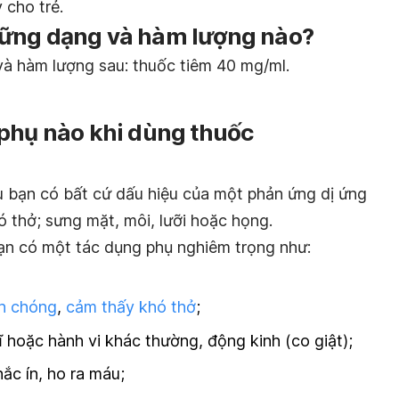
 cho trẻ.
hững dạng và hàm lượng nào?
à hàm lượng sau: thuốc tiêm 40 mg/ml.
 phụ nào khi dùng thuốc
u bạn có bất cứ dấu hiệu của một phản ứng dị ứng
ó thở; sưng mặt, môi, lưỡi hoặc họng.
ạn có một tác dụng phụ nghiêm trọng như:
h chóng
,
cảm thấy khó thở
;
 hoặc hành vi khác thường, động kinh (co giật);
c ín, ho ra máu;