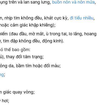
ụng trên và lan sang lưng,
buồn nôn và nôn mửa
,
ộn, nhịp tim không đều, khát cực kỳ,
đi tiểu nhiều
,
 hoặc cảm giác khập khiễng);
ểm (đau đầu, mờ mắt, ù trong tai, lo lắng, hoang
, tim đập không đều, động kinh).
có thể bao gồm:
), thay đổi tâm trạng;
mỏng da, bầm tím hoặc đổi màu;
ng
;
m giác quay vòng;
 hơi;