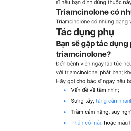
sĩ nếu bạn định dùng thuốc này
Triamcinolone có n
Triamcinolone có những dạng v
Tác dụng phụ
Bạn sẽ gặp tác dụng
triamcinolone?
Đến bệnh viện ngay lập tức nế
với triamcinolone: phát ban; kh
Hãy gọi cho bác sĩ ngay nếu b
Vấn đề về tầm nhìn;
Sưng tấy,
tăng cân nhan
Trầm cảm nặng, suy nghĩ
Phân có máu
hoặc màu hắ