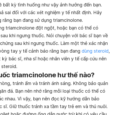
về bất kỳ tình huống như vậy ảnh hưởng đến bạn.
ả sai đối với các xét nghiệm y tế nhất định. Hãy
g rằng bạn đang sử dụng triamcinolone.
g triamcinolone đột ngột, hoặc bạn có thể có
 sau khi ngưng thuốc. Nói chuyện với bác sĩ bạn về
ệu chứng sau khi ngưng thuốc. Làm một thẻ xác nhận
vòng tay y tế cảnh báo rằng bạn đang
dùng steroid
,
 kỳ bác sĩ, nha sĩ hoặc nhân viên y tế cấp cứu nên
steroid.
uốc triamcinolone hư thế nào?
hòng, tránh ẩm và tránh ánh sáng. Không bảo quản
ăn đá. Bạn nên nhớ rằng mỗi loại thuốc có thể có
c nhau. Vì vậy, bạn nên đọc kỹ hướng dẫn bảo
 sĩ. Giữ thuốc tránh xa tầm tay trẻ em và thú nuôi.
oilet hoặc đường ống dẫn nước trừ khi có yêu cầu.