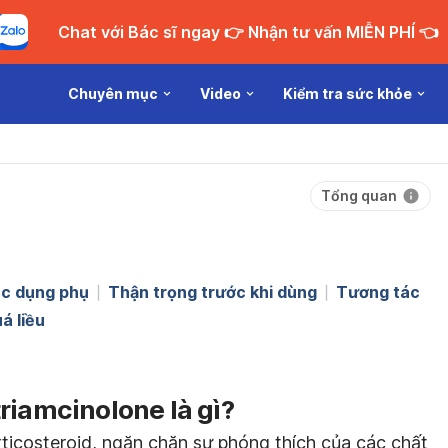
Chat với Bác sĩ ngay 👉 Nhận tư vấn MIỄN PHÍ 👈
Chuyên mục
Video
Kiểm tra sức khỏe
Tổng quan
c dụng phụ
Thận trọng trước khi dùng
Tương tác
á liều
riamcinolone là gì?
ticosteroid, ngăn chặn sự phóng thích của các chất