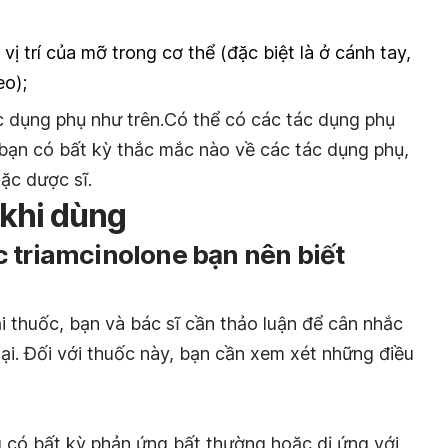
vị trí của mỡ trong cơ thể (đặc biệt là ở cánh tay,
eo);
c dụng phụ như trên.Có thể có các tác dụng phụ
bạn có bất kỳ thắc mắc nào về các tác dụng phụ,
ặc dược sĩ.
 khi dùng
 triamcinolone bạn nên biết
i thuốc, bạn và bác sĩ cần thảo luận để cân nhắc
lại. Đối với thuốc này, bạn cần xem xét những điều
g có bất kỳ phản ứng bất thường hoặc dị ứng với