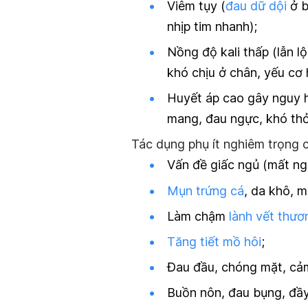
Viêm tụy (
đau dữ dội
ở b
nhịp tim nhanh);
Nồng độ kali thấp (lẫn l
khó chịu ở chân, yếu cơ
Huyết áp cao gây nguy hi
mang, đau ngực, khó thở
Tác dụng phụ ít nghiêm trọng 
Vấn đề giấc ngủ (mất ngủ
Mụn trứng cá
, da khô, 
Làm chậm
lành vết thươ
Tăng tiết mồ hôi
;
Đau đầu, chóng mặt, cả
Buồn nôn, đau bụng, đầy