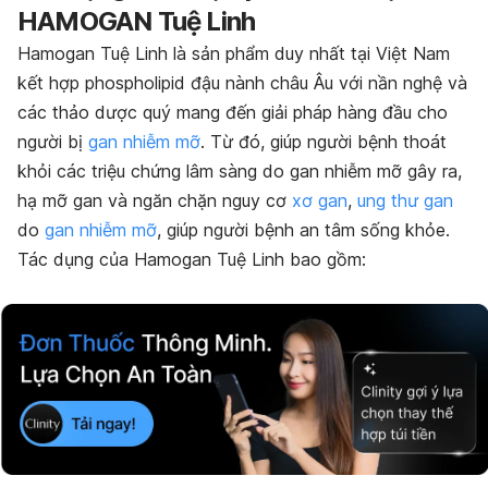
HAMOGAN Tuệ Linh
Hamogan Tuệ Linh là sản phẩm duy nhất tại Việt Nam
kết hợp phospholipid đậu nành châu Âu với nần nghệ và
các thảo dược quý mang đến giải pháp hàng đầu cho
người bị
gan nhiễm mỡ
. Từ đó, giúp người bệnh thoát
khỏi các triệu chứng lâm sàng do gan nhiễm mỡ gây ra,
hạ mỡ gan và ngăn chặn nguy cơ
xơ gan
,
ung thư gan
do
gan nhiễm mỡ
, giúp người bệnh an tâm sống khỏe.
Tác dụng của Hamogan Tuệ Linh bao gồm: