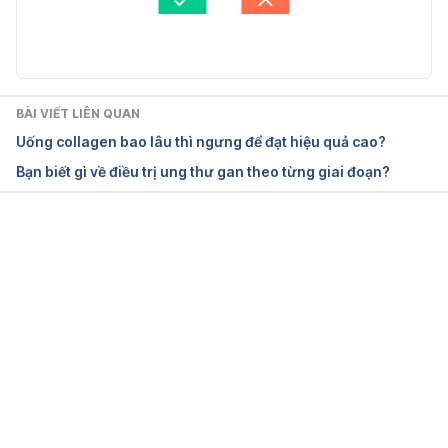
Cập nhật bởi: 
Bác sĩ Nguyễn Thường Hanh
BÀI VIẾT LIÊN QUAN
Uống collagen bao lâu thì ngưng để đạt hiệu quả cao?
Bạn biết gì về điều trị ung thư gan theo từng giai đoạn?
Đang tải....