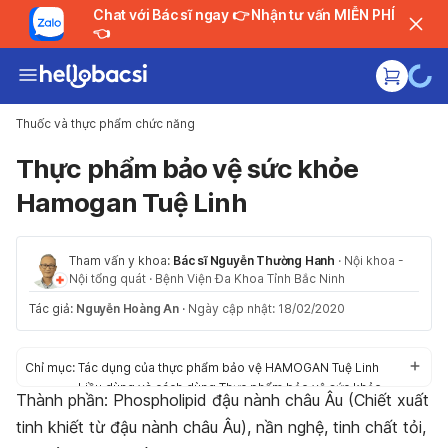
Chat với Bác sĩ ngay 👉 Nhận tư vấn MIỄN PHÍ
👈
Thuốc và thực phẩm chức năng
Thực phẩm bảo vệ sức khỏe
Hamogan Tuệ Linh
Tham vấn y khoa:
Bác sĩ Nguyễn Thường Hanh
·
Nội khoa -
Nội tổng quát
·
Bệnh Viện Đa Khoa Tỉnh Bắc Ninh
Tác giả:
Nguyễn Hoàng An
·
Ngày cập nhật: 18/02/2020
Chỉ mục:
Tác dụng của thực phẩm bảo vệ HAMOGAN Tuệ Linh
Liều dùng và cách dùng Thực phẩm bảo vệ sức khỏe
Thành phần: Phospholipid đậu nành châu Âu (Chiết xuất
HAMOGAN Tuệ Linh
tinh khiết từ đậu nành châu Âu), nần nghệ, tinh chất tỏi,
Tác dụng phụ của HAMOGAN Tuệ Linh
Thận trọng/cảnh báo khi dùng HAMOGAN Tuệ Linh