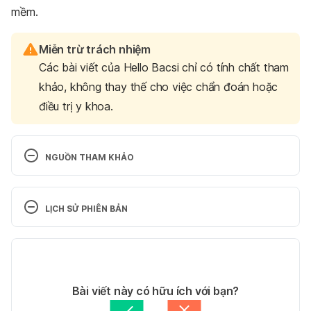
mềm.
Miễn trừ trách nhiệm
Các bài viết của Hello Bacsi chỉ có tính chất tham
khảo, không thay thế cho việc chẩn đoán hoặc
điều trị y khoa.
NGUỒN THAM KHẢO
TPBVSK HAMOGAN TUỆ LINH
LỊCH SỬ PHIÊN BẢN
http://tuelinh.vn/tpbvsk-hamogan-tue-linh-20192
Phiên bản hiện tại
Ngày truy cập 30/10/2019
18/02/2020
Tác giả: 
Nguyễn Hoàng An
Bài viết này có hữu ích với bạn?
Tham vấn y khoa: 
Bác sĩ Nguyễn Thường Hanh