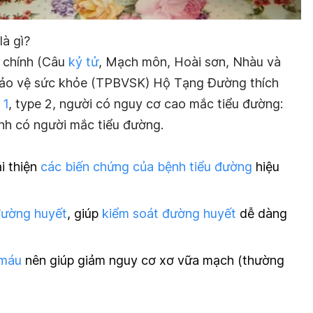
à gì?
n chính (Câu
kỷ tử
, Mạch môn, Hoài sơn, Nhàu và
m bảo vệ sức khỏe (TPBVSK) Hộ Tạng Đường thích
 1
, type 2, người có nguy cơ cao mắc tiểu đường:
đình có người mắc tiểu đường.
i thiện
các biến chứng của bệnh tiểu đường
hiệu
đường huyết
, giúp
kiểm soát đường huyết
dễ dàng
 máu
nên giúp giảm nguy cơ xơ vữa mạch (thường