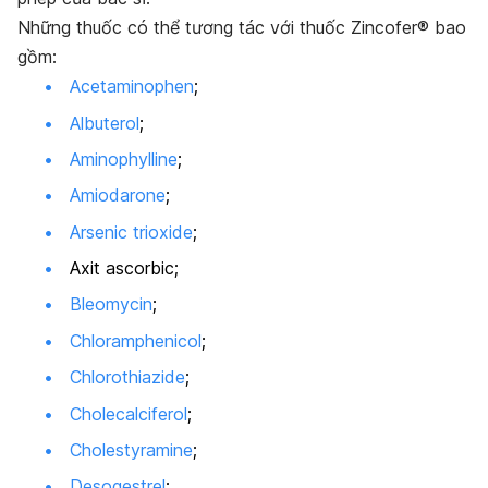
Những thuốc có thể tương tác với thuốc Zincofer® bao
gồm:
Acetaminophen
;
Albuterol
;
Aminophylline
;
Amiodarone
;
Arsenic trioxide
;
Axit ascorbic;
Bleomycin
;
Chloramphenicol
;
Chlorothiazide
;
Cholecalciferol
;
Cholestyramine
;
Desogestrel
;