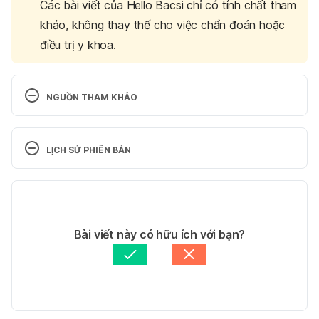
Các bài viết của Hello Bacsi chỉ có tính chất tham
khảo, không thay thế cho việc chẩn đoán hoặc
điều trị y khoa.
NGUỒN THAM KHẢO
Zincofer. http://www.tabletwise.com/zincofer-
tablet/uses-benefits-working . Ngày truy cập 
LỊCH SỬ PHIÊN BẢN
26/02/2017
Phiên bản hiện tại
Zincofer. 
http://www.mims.com/myanmar/drug/info/zincofer . 
11/05/2020
Ngày truy cập 26/02/2017
Tác giả: 
Thư Thanh
Bài viết này có hữu ích với bạn?
Tham vấn y khoa: 
Bác sĩ Lê Thị Mỹ Duyên
Cập nhật bởi: 
Hoàng Diệu Thu