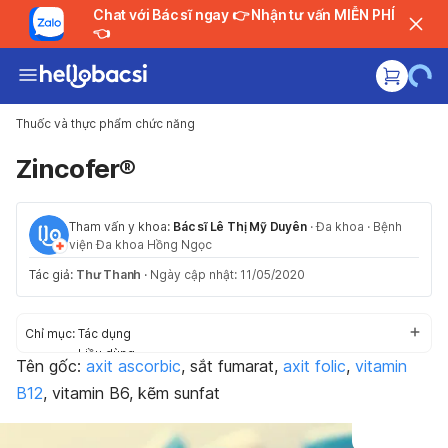
Chat với Bác sĩ ngay 👉 Nhận tư vấn MIỄN PHÍ
👈
Thuốc và thực phẩm chức năng
Zincofer®
Tham vấn y khoa:
Bác sĩ Lê Thị Mỹ Duyên
·
Đa khoa
·
Bệnh
viện Đa khoa Hồng Ngọc
Tác giả:
Thư Thanh
·
Ngày cập nhật: 11/05/2020
Chỉ mục:
Tác dụng
Liều dùng
Tên
gốc:
axit ascorbic
, sắt fumarat,
axit folic
,
vitamin
Cách dùng
B12
, vitamin B6, kẽm sunfat
Tác dụng phụ
Thận trọng/Cảnh báo
Tương tác thuốc