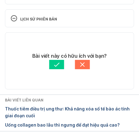
Trypsin https://www.webmd.com/vitamins-
supplements/ingredientmono-879-trypsin.aspx?
LỊCH SỬ PHIÊN BẢN
activeingredientid=879&activeingredientname=tryp
sin Ngày truy cập 18/1/2018.
Phiên bản hiện tại
Trypsin https://www.drugs.com/mtm/trypsin.html 
11/05/2020
Ngày truy cập 18/1/2018.
Tác giả: 
Quyên Thảo
Bài viết này có hữu ích với bạn?
Tham vấn y khoa: 
Bác sĩ Nguyễn Thường Hanh
Trypsin. https://www.healthline.com/health/trypsin-
Cập nhật bởi: 
Hoàng Diệu Thu
function. Ngày truy cập 18/1/2018.
BÀI VIẾT LIÊN QUAN
Thuốc tiêm điều trị ung thư: Khả năng xóa sổ tế bào ác tính
giai đoạn cuối
Uống collagen bao lâu thì ngưng để đạt hiệu quả cao?