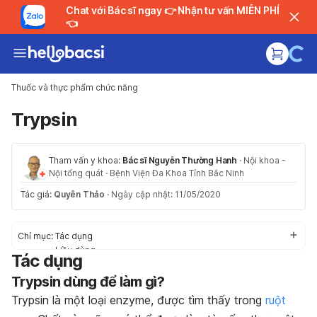
Chat với Bác sĩ ngay 👉 Nhận tư vấn MIỄN PHÍ
👈
Thuốc và thực phẩm chức năng
Trypsin
Tham vấn y khoa:
Bác sĩ Nguyễn Thường Hanh
·
Nội khoa -
Nội tổng quát
·
Bệnh Viện Đa Khoa Tỉnh Bắc Ninh
Tác giả:
Quyên Thảo
·
Ngày cập nhật: 11/05/2020
Chỉ mục:
Tác dụng
Liều dùng
Tác dụng
Tác dụng phụ
Trypsin dùng để làm gì?
Thận trọng
Tương tác thuốc
Trypsin là một loại enzyme, được tìm thấy trong
ruột
Bảo quản thuốc