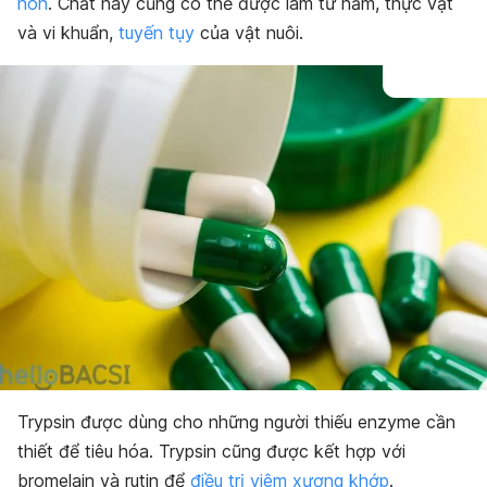
non
. Chất này cũng có thể được làm từ nấm, thực vật
Dạng bào chế
và vi khuẩn,
tuyến tụy
của vật nuôi.
Trypsin được dùng cho những người thiếu enzyme cần
thiết để tiêu hóa. Trypsin cũng được kết hợp với
bromelain và rutin để
điều trị viêm xương khớp
.