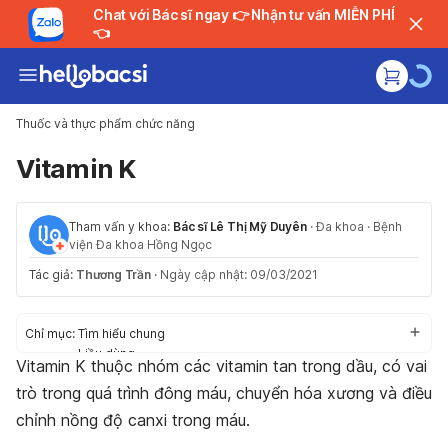
Chat với Bác sĩ ngay 👉 Nhận tư vấn MIỄN PHÍ
👈
Thuốc và thực phẩm chức năng
Vitamin K
Tham vấn y khoa:
Bác sĩ Lê Thị Mỹ Duyên
·
Đa khoa
·
Bệnh
viện Đa khoa Hồng Ngọc
Tác giả:
Thương Trần
·
Ngày cập nhật: 09/03/2021
Chỉ mục:
Tìm hiểu chung
Liều dùng
Vitamin K thuộc nhóm các vitamin tan trong dầu, có vai
Cách dùng
trò trong quá trình đông máu, chuyển hóa xương và điều
Tác dụng phụ
Thận trọng trước khi dùng
chỉnh nồng độ canxi trong máu.
Tương tác thuốc