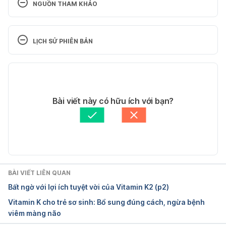
NGUỒN THAM KHẢO
Vitamin K. 
http://www.webmd.com/vitamins-
supplements/ingredientmono-983-vitamin%20k.aspx?
LỊCH SỬ PHIÊN BẢN
activeingredientid=983&activeingredientname=vitamin%
Phiên bản hiện tại
20k
. Ngày truy cập 08/09/2016.
09/03/2021
Health benefits and sources of vitamin K. 
https://www.medicalnewstoday.com/articles/219867. 
Tác giả: 
Thương Trần
Bài viết này có hữu ích với bạn?
Tham vấn y khoa: 
Bác sĩ Lê Thị Mỹ Duyên
Ngày truy cập 17/8/2020.
Cập nhật bởi: 
Tố Quyên
BÀI VIẾT LIÊN QUAN
Bất ngờ với lợi ích tuyệt vời của Vitamin K2 (p2)
Vitamin K cho trẻ sơ sinh: Bổ sung đúng cách, ngừa bệnh
viêm màng não