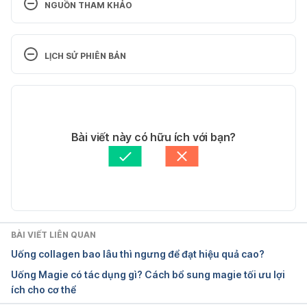
NGUỒN THAM KHẢO
BioCell Collagen. 
https://www.webmd.com/vitamins-
LỊCH SỬ PHIÊN BẢN
supplements/ingredientmono-1273-
BIOCELL+COLLAGEN.aspx?
Phiên bản hiện tại
activeIngredientId=1273&activeIngredientName=BI
OCELL+COLLAGEN&source=0 Ngày truy cập 
18/07/2018
22/01/2018
Tác giả: 
Quyên Thảo
Bài viết này có hữu ích với bạn?
Tham vấn y khoa: 
Bác sĩ Nguyễn Thường Hanh
BioCell Collagen Review – Is This Product Safe To 
Cập nhật bởi: 
Tố Quyên
Use? https://www.jointhealthmagazine.com/biocell-
collagen.html Ngày truy cập 22/01/2018
BÀI VIẾT LIÊN QUAN
Uống collagen bao lâu thì ngưng để đạt hiệu quả cao?
Uống Magie có tác dụng gì? Cách bổ sung magie tối ưu lợi
ích cho cơ thể