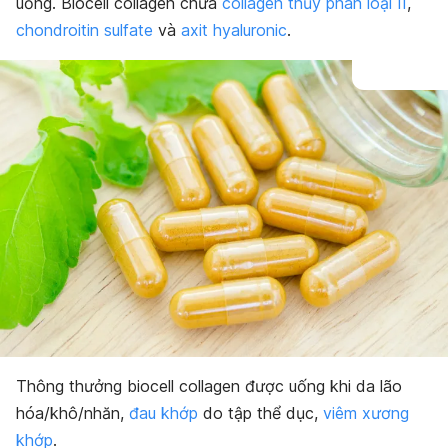
uống. Biocell collagen chứa
collagen thủy phân loại II
,
chondroitin sulfate
và
axit hyaluronic
.
Thông thưởng biocell collagen được uống khi da lão
hóa/khô/nhăn,
đau khớp
do tập thể dục,
viêm xương
khớp
.