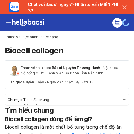
Chat với Bác sĩ ngay 👉 Nhận tư vấn MIỄN PHÍ
👈
Thuốc và thực phẩm chức năng
Biocell collagen
Tham vấn y khoa:
Bác sĩ Nguyễn Thường Hanh
·
Nội khoa -
Nội tổng quát
·
Bệnh Viện Đa Khoa Tỉnh Bắc Ninh
Tác giả:
Quyên Thảo
·
Ngày cập nhật: 18/07/2018
Chỉ mục:
Tìm hiểu chung
Cách dùng
Tìm hiểu chung
Tác dụng phụ
Biocell collagen dùng để làm gì?
Thận trọng
Tương tác
Biocell collagen là một chất bổ sung trong chế độ ăn