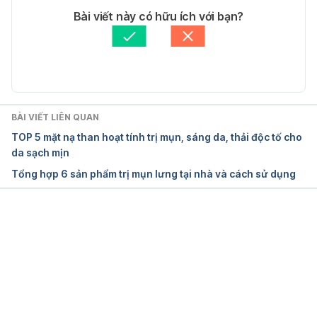
Tác giả: 
Vi Quỳnh
Bài viết này có hữu ích với bạn?
Role of Vitamin C in Skin Diseases
Tham vấn y khoa: 
Thạc sĩ - Dược sĩ - Giảng viên Lê 
Thị Mai
Cập nhật bởi: 
Tố Quyên
https://www.frontiersin.org/articles/10.3389/fphys.
2018.00819/full
Ngày truy cập: 1/8/2022
BÀI VIẾT LIÊN QUAN
TOP 5 mặt nạ than hoạt tính trị mụn, sáng da, thải độc tố cho
Dual Effects of Alpha-Hydroxy Acids on the Skin – 
da sạch mịn
PMC
Tổng hợp 6 sản phẩm trị mụn lưng tại nhà và cách sử dụng
https://www.ncbi.nlm.nih.gov/pmc/articles/PMC601
7965/
Đang tải....
Ngày truy cập: 1/8/2022
Azelaic Acid For Rosacea | How Azelaic Acid Helps 
Skin Issues