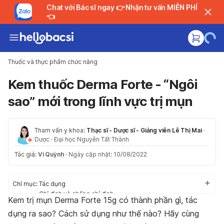
Chat với Bác sĩ ngay 👉 Nhận tư vấn MIỄN PHÍ
👈
Thuốc và thực phẩm chức năng
Kem thuốc Derma Forte - “Ngôi
sao” mới trong lĩnh vực trị mụn
Tham vấn y khoa:
Thạc sĩ - Dược sĩ - Giảng viên Lê Thị Mai
·
Dược
·
Đại học Nguyễn Tất Thành
Tác giả:
Vi Quỳnh
·
Ngày cập nhật: 10/08/2022
Chỉ mục:
Tác dụng
Chỉ định và chống chỉ định
Kem trị mụn Derma Forte 15g có thành phần gì, tác
Liều dùng
dụng ra sao? Cách sử dụng như thế nào? Hãy cùng
Cách dùng
Tác dụng phụ