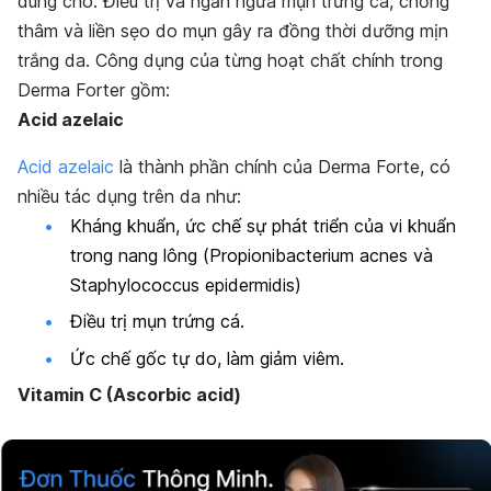
dùng cho: Điều trị và ngăn ngừa mụn trứng cá, chống
thâm và liền sẹo do mụn gây ra đồng thời dưỡng mịn
trắng da.
Công dụng của từng hoạt chất chính trong
Derma Forter gồm:
Acid azelaic
Acid azelaic
là thành phần chính của Derma Forte, có
nhiều tác dụng trên da như:
Kháng khuẩn, ức chế sự phát triển của vi khuẩn
trong nang lông (
Propionibacterium acnes
và
Staphylococcus epidermidis
)
Điều trị mụn trứng cá.
Ức chế gốc tự do, làm giảm viêm.
Vitamin C (Ascorbic acid)