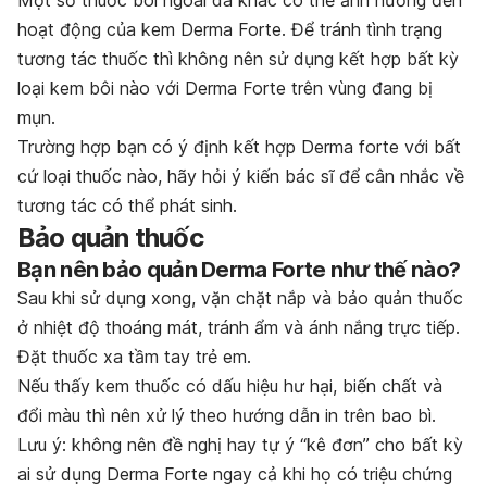
Một số thuốc bôi ngoài da khác có thể ảnh hưởng đến
hoạt động của kem Derma Forte. Để tránh tình trạng
tương tác thuốc thì không nên sử dụng kết hợp bất kỳ
loại kem bôi nào với Derma Forte trên vùng đang bị
mụn.
Trường hợp bạn có ý định kết hợp Derma forte với bất
cứ loại thuốc nào, hãy hỏi ý kiến bác sĩ để cân nhắc về
tương tác có thể phát sinh.
Bảo quản thuốc
Bạn nên bảo quản Derma Forte như thế nào?
Sau khi sử dụng xong, vặn chặt nắp và bảo quản thuốc
ở nhiệt độ thoáng mát, tránh ẩm và ánh nắng trực tiếp.
Đặt thuốc xa tầm tay trẻ em.
Nếu thấy kem thuốc có dấu hiệu hư hại, biến chất và
đổi màu thì nên xử lý theo hướng dẫn in trên bao bì.
Lưu ý: không nên đề nghị hay tự ý “kê đơn” cho bất kỳ
ai sử dụng Derma Forte ngay cả khi họ có triệu chứng