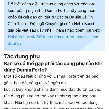
Để biết cách điều trị mụn đúng cách với các loại
kem bôi trị mụn như Derma Forte, hãy cùng tham
khảo lời giải đáp chi tiết từ Bác sĩ Da liễu Lê Thị
Cẩm Trinh – Đội ngũ Chuyên gia của Hello Bacsi
qua bài viết sau đây nhé!
Tham khảo thêm bài viết:
Hỏi đáp bác sĩ: Bôi kem trị mụn trước hay sau kem
dưỡng?
Tác dụng phụ
Bạn sẽ có thể gặp phải tác dụng phụ nào khi
dùng Derma Forte?
Một số dấu hiệu dị ứng với Derma Forte trên da bao
gồm: ban đỏ, nóng rát và ngứa da.
Lưu ý: Đây không phải là danh mục đầy đủ tất cả các
tác dụng phụ và có thể xảy ra những tác dụng phụ
khác. Nếu bạn có bất kỳ thắc mắc nào về tác dụng
phụ hoặc gặp bất kỳ dấu hiệu bất thường nào khi dùng