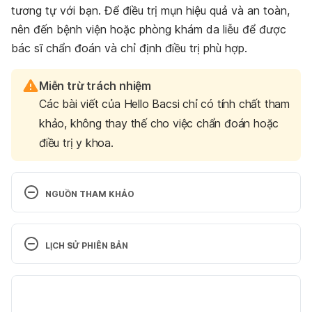
tương tự với bạn. Để điều trị mụn hiệu quả và an toàn,
nên đến bệnh viện hoặc phòng khám da liễu để được
bác sĩ chẩn đoán và chỉ định điều trị phù hợp.
Miễn trừ trách nhiệm
Các bài viết của Hello Bacsi chỉ có tính chất tham
khảo, không thay thế cho việc chẩn đoán hoặc
điều trị y khoa.
NGUỒN THAM KHẢO
Azelaic acid: Uses, Application and More — 
DermNet
LỊCH SỬ PHIÊN BẢN
https://dermnetnz.org/topics/azelaic-acid
Phiên bản hiện tại
Ngày truy cập: 1/8/2022
10/08/2022