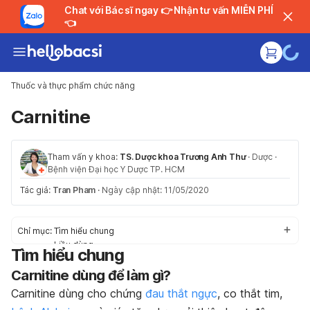
Chat với Bác sĩ ngay 👉 Nhận tư vấn MIỄN PHÍ
👈
Thuốc và thực phẩm chức năng
Carnitine
Tham vấn y khoa:
TS. Dược khoa Trương Anh Thư
·
Dược
·
Bệnh viện Đại học Y Dược TP. HCM
Tác giả:
Tran Pham
·
Ngày cập nhật: 11/05/2020
Chỉ mục:
Tìm hiểu chung
Liều dùng
Tìm hiểu chung
Tác dụng phụ
Carnitine dùng để làm gì?
Điều cần thận trọng
Carnitine dùng cho chứng
đau thắt ngực
, co thắt tim,