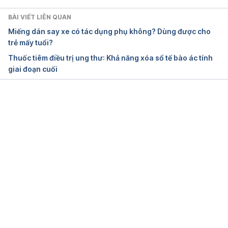
L-arnitine. http://www.webmd.com/vitamins-
BÀI VIẾT LIÊN QUAN
supplements/ingredientmono-1026-l-carnitine.aspx?
Miếng dán say xe có tác dụng phụ không? Dùng được cho
activeingredientid=1026&activeingredientname=l-
trẻ mấy tuổi?
carnitine. Ngày truy cập 27/11/2015
Thuốc tiêm điều trị ung thư: Khả năng xóa sổ tế bào ác tính
giai đoạn cuối
Đang tải....