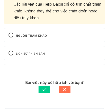
Các bài viết của Hello Bacsi chỉ có tính chất tham
khảo, không thay thế cho việc chẩn đoán hoặc
điều trị y khoa.
NGUỒN THAM KHẢO
Skidmore-Roth, Linda. 
Mosby’s Handbook Of 
Herbs & Natural Supplements
. St. Louis, MO: 
LỊCH SỬ PHIÊN BẢN
Mosby, 2001. Bản in. Trang 143
Phiên bản hiện tại
Carnitine. 
http://www.drugs.com/cons/carnitine.html. Ngày 
11/05/2020
truy cập 27/11/2015
Tác giả: 
Tran Pham
Bài viết này có hữu ích với bạn?
Tham vấn y khoa: 
TS. Dược khoa Trương Anh Thư
Levocarnitine Dosage. 
Cập nhật bởi: 
Lan Quan
http://www.drugs.com/dosage/levocarnitine.html. 
Ngày truy cập 27/11/2015