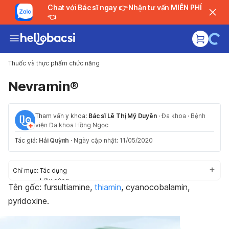
Chat với Bác sĩ ngay 👉 Nhận tư vấn MIỄN PHÍ
👈
Thuốc và thực phẩm chức năng
Nevramin®
Tham vấn y khoa:
Bác sĩ Lê Thị Mỹ Duyên
·
Đa khoa
·
Bệnh
viện Đa khoa Hồng Ngọc
Tác giả:
Hải Quỳnh
·
Ngày cập nhật: 11/05/2020
Chỉ mục:
Tác dụng
Liều dùng
Tên gốc: fursultiamine,
thiamin
, cyanocobalamin,
Cách dùng
pyridoxine.
Tác dụng phụ
Thận trọng/Cảnh báo
Tương tác thuốc