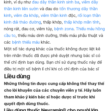
kinh, ví dụ như
đau dây thần kinh sinh ba
,
viêm dây
thần kinh liên sườn
và đau do
tổn thương dây thần
kinh
,
viêm đa khớp
,
viêm thần kinh
độc,
rối loạn thần
kinh đái tháo đường
, thấp khớp,
thấp khớp mãn tính
,
nóng rát, đau cơ, viêm tủy,
bệnh zona
.
Thiếu máu hồng
cầu to
, thiếu máu dinh dưỡng, thiếu máu phẫu thuật và
các
bệnh thiếu máu
khác.
Một số tác dụng khác của thuốc không được liệt kê
trên nhãn thuốc đã được phê duyệt nhưng bác sĩ có
thể chỉ định bạn dùng. Bạn chỉ sử dụng thuốc này để
điều trị một số bệnh lí chỉ khi có chỉ định của bác sĩ
Liều dùng
Những thông tin được cung cấp không thể thay thế
cho lời khuyên của các chuyên viên y tế. Hãy luôn
tham khảo ý kiến bác sĩ hoặc dược sĩ trước khi
quyết định dùng thuốc.
Liều dùng thuốc Nevramin® cho người lớn