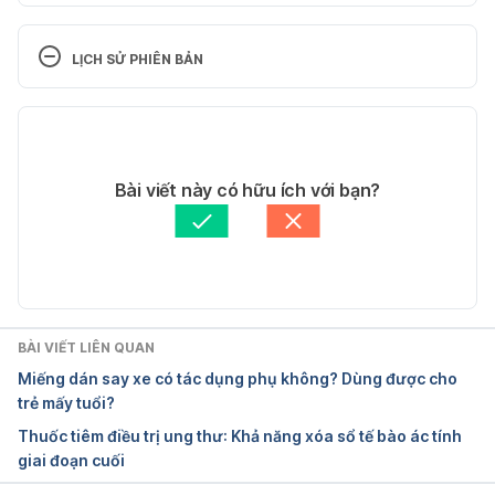
Nevramin® 
http://www.mims.com/philippines/drug/info/nevrami
LỊCH SỬ PHIÊN BẢN
n . Ngày truy cập 30/04/2017
Phiên bản hiện tại
Nevramin® http://www.medicatione.com/?
c=drug&s=nevramin%20tablets&ingredient=fursultia
11/05/2020
mine/vitamin%20b12%20(cyanocobalamin)/vitamin
Tác giả: 
Hải Quỳnh
Bài viết này có hữu ích với bạn?
%20b6%20(pyridoxine%20hydrochloride) . Ngày 
Tham vấn y khoa: 
Bác sĩ Lê Thị Mỹ Duyên
truy cập 30/04/2017
Cập nhật bởi: 
Tố Quyên
Nevramin® 
https://www.epharmapedia.com/medicine/profile/13
3306/Nevramin.html?lang=en&tab=druginfo . Ngày 
BÀI VIẾT LIÊN QUAN
truy cập 30/04/2017
Miếng dán say xe có tác dụng phụ không? Dùng được cho
trẻ mấy tuổi?
Thuốc tiêm điều trị ung thư: Khả năng xóa sổ tế bào ác tính
giai đoạn cuối