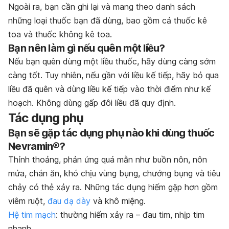
Ngoài ra, bạn cần ghi lại và mang theo danh sách
những loại thuốc bạn đã dùng, bao gồm cả thuốc kê
toa và thuốc không kê toa.
Bạn nên làm gì nếu quên một liều?
Nếu bạn quên dùng một liều thuốc, hãy dùng càng sớm
càng tốt. Tuy nhiên, nếu gần với liều kế tiếp, hãy bỏ qua
liều đã quên và dùng liều kế tiếp vào thời điểm như kế
hoạch. Không dùng gấp đôi liều đã quy định.
Tác dụng phụ
Bạn sẽ gặp tác dụng phụ nào khi dùng thuốc
Nevramin®?
Thỉnh thoảng, phản ứng quá mẫn như buồn nôn, nôn
mửa, chán ăn, khó chịu vùng bụng, chướng bụng và tiêu
chảy có thẻ xảy ra. Những tác dụng hiếm gặp hơn gồm
viêm ruột,
đau dạ dày
và khô miệng.
Hệ tim mạch
: thường hiếm xảy ra – đau tim, nhịp tim
nhanh.