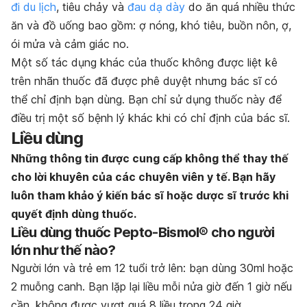
đi du lịch
, tiêu chảy và
đau dạ dày
do ăn quá nhiều thức
ăn và đồ uống bao gồm: ợ nóng, khó tiêu, buồn nôn, ợ,
ói mửa và cảm giác no.
Một số tác dụng khác của thuốc không được liệt kê
trên nhãn thuốc đã được phê duyệt nhưng bác sĩ có
thể chỉ định bạn dùng. Bạn chỉ sử dụng thuốc này để
điều trị một số bệnh lý khác khi có chỉ định của bác sĩ.
Liều dùng
Những thông tin được cung cấp không thể thay thế
cho lời khuyên của các chuyên viên y tế. Bạn hãy
luôn tham khảo ý kiến bác sĩ hoặc dược sĩ trước khi
quyết định dùng thuốc.
Liều dùng thuốc Pepto-Bismol® cho người
lớn như thế nào?
Người lớn và trẻ em 12 tuổi trở lên: bạn dùng 30ml hoặc
2 muỗng canh. Bạn lặp lại liều mỗi nửa giờ đến 1 giờ nếu
cần, không được vượt quá 8 liều trong 24 giờ.