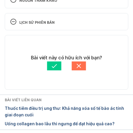
NGUỒN THAM KHẢO
Bismuth Subsalicylate. 
http://reference.medscape.com/drug/kaopectate-
LỊCH SỬ PHIÊN BẢN
pepto-bismol-bismuth-subsalicylate-342037#6 
 Ngày truy cập 12/2/2017
Phiên bản hiện tại
Pepto-Bismol. 
11/05/2020
http://www.webmd.com/drugs/2/drug-2842/pepto-
Tác giả: 
Quyên Thảo
Bài viết này có hữu ích với bạn?
bismol-oral/details  Ngày truy cập 12/2/2017
Tham vấn y khoa: 
Bác sĩ Lê Thị Mỹ Duyên
Cập nhật bởi: 
Tố Quyên
Pepto-Bismol. https://www.drugs.com/cdi/pepto-
bismol.html Ngày truy cập 12/2/2017
BÀI VIẾT LIÊN QUAN
Thuốc tiêm điều trị ung thư: Khả năng xóa sổ tế bào ác tính
giai đoạn cuối
Uống collagen bao lâu thì ngưng để đạt hiệu quả cao?