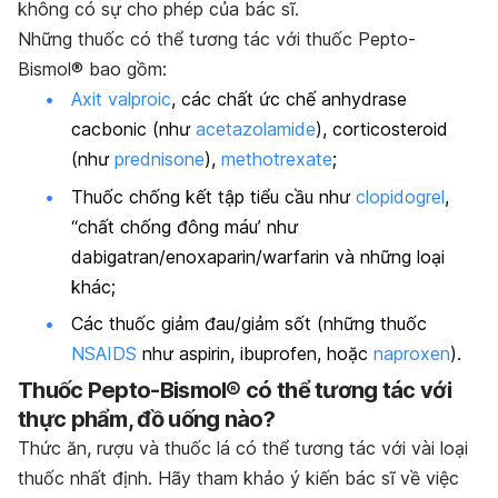
không có sự cho phép của bác sĩ.
Những thuốc có thể tương tác với thuốc Pepto-
Bismol® bao gồm:
Axit valproic
, các chất ức chế anhydrase
cacbonic (như
acetazolamide
), corticosteroid
(như
prednisone
),
methotrexate
;
Thuốc chống kết tập tiểu cầu như
clopidogrel
,
“chất chống đông máu’ như
dabigatran/enoxaparin/warfarin và những loại
khác;
Các thuốc giảm đau/giảm sốt (những thuốc
NSAIDS
như aspirin, ibuprofen, hoặc
naproxen
).
Thuốc Pepto-Bismol® có thể tương tác với
thực phẩm, đồ uống nào?
Thức ăn, rượu và thuốc lá có thể tương tác với vài loại
thuốc nhất định. Hãy tham khảo ý kiến bác sĩ về việc