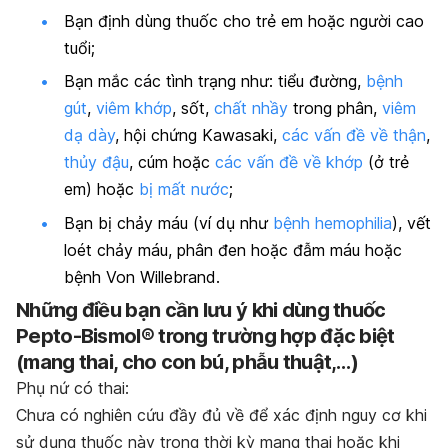
Bạn định dùng thuốc cho trẻ em hoặc người cao
tuổi;
Bạn mắc các tình trạng như: tiểu đường,
bệnh
gút
,
viêm khớp
, sốt,
chất nhầy
trong phân,
viêm
dạ dày
, hội chứng Kawasaki,
các vấn đề về thận
,
thủy đậu
, cúm hoặc
các vấn đề về khớp
(ở trẻ
em) hoặc
bị mất nước
;
Bạn bị chảy máu (ví dụ như
bệnh hemophilia
), vết
loét chảy máu, phân đen hoặc đẫm máu hoặc
bệnh Von Willebrand.
Những điều bạn cần lưu ý khi dùng thuốc
Pepto-Bismol® trong trường hợp đặc biệt
(mang thai, cho con bú, phẫu thuật,…)
Phụ nứ có thai:
Chưa có nghiên cứu đầy đủ về để xác định nguy cơ khi
sử dụng thuốc này trong thời kỳ mang thai hoặc khi