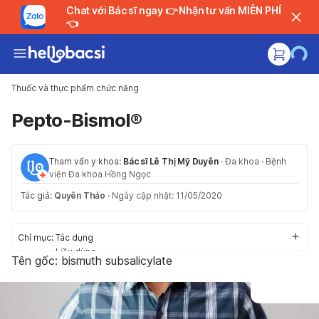
Chat với Bác sĩ ngay 👉 Nhận tư vấn MIỄN PHÍ
👈
Thuốc và thực phẩm chức năng
Pepto-Bismol®
Tham vấn y khoa:
Bác sĩ Lê Thị Mỹ Duyên
·
Đa khoa
·
Bệnh
viện Đa khoa Hồng Ngọc
Tác giả:
Quyên Thảo
·
Ngày cập nhật: 11/05/2020
Chỉ mục:
Tác dụng
Liều dùng
Tên gốc: bismuth subsalicylate
Cách dùng
Tác dụng phụ
Thận trọng/Cảnh báo
Tương tác thuốc