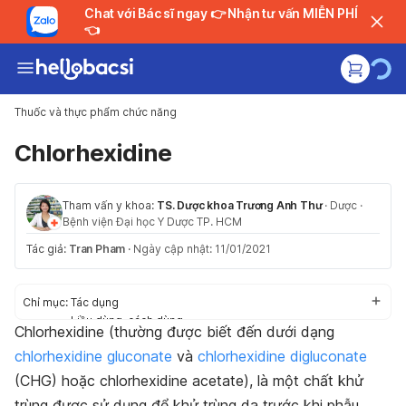
Chat với Bác sĩ ngay 👉 Nhận tư vấn MIỄN PHÍ
👈
Thuốc và thực phẩm chức năng
Chlorhexidine
Tham vấn y khoa:
TS. Dược khoa Trương Anh Thư
·
Dược
·
Bệnh viện Đại học Y Dược TP. HCM
Tác giả:
Tran Pham
·
Ngày cập nhật: 11/01/2021
Chỉ mục:
Tác dụng
Liều dùng, cách dùng
Chlorhexidine (thường được biết đến dưới dạng
Tác dụng phụ
chlorhexidine gluconate
và
chlorhexidine digluconate
Thận trọng/ cảnh báo
Tương tác thuốc
(CHG) hoặc chlorhexidine acetate), là một chất khử
trùng được sử dụng để khử trùng da trước khi phẫu