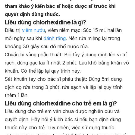
tham khảo ý kiến bác sĩ hoặc dược sĩ trước khi
quyết định dùng thuốc.
Liều dùng chlorhexidine là gì?
Điều trị
viêm nướu
, viêm niêm mạc:
Súc 15 mL hai lần
mỗi ngày sau khi
đánh răng
. Nên rửa miệng lại trong
khoảng 30 giây sau đó nhổ nước rửa.
Chuẩn bị vùng phẫu thuật:
Bôi tùy ý dung dịch lên vị trí
rạch, dùng gạc lau ít nhất 2 phút. Lau khô bằng khăn vô
khuẩn. Có thể lặp lại quy trình này.
Sát khuẩn tay cho bác sĩ phẫu thuật:
Dùng 5ml dung
dịch cọ rửa trong 3 phút, rửa sạch và lặp lại quy trình
thêm 1 lần.
Liều dùng chlorhexidine cho trẻ em là gì?
Liều dùng cho trẻ em vẫn chưa được nghiên cứu và
quyết định. Hãy hỏi ý kiến bác sĩ nếu bạn định dùng
thuốc này cho trẻ. Tuy nhiên, việc sử dụng thuốc