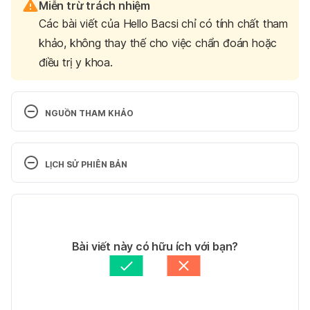
Miễn trừ trách nhiệm
Các bài viết của Hello Bacsi chỉ có tính chất tham
khảo, không thay thế cho việc chẩn đoán hoặc
điều trị y khoa.
NGUỒN THAM KHẢO
Chlorhexidine. 
http://www.webmd.com/drugs/2/drug-
LỊCH SỬ PHIÊN BẢN
4264/chlorhexidine-gluconate/details. Ngày truy 
cập 11/1/2021
Phiên bản hiện tại
11/01/2021
Tác giả: 
Tran Pham
Bài viết này có hữu ích với bạn?
Tham vấn y khoa: 
TS. Dược khoa Trương Anh Thư
Cập nhật bởi: 
Ngà Trương