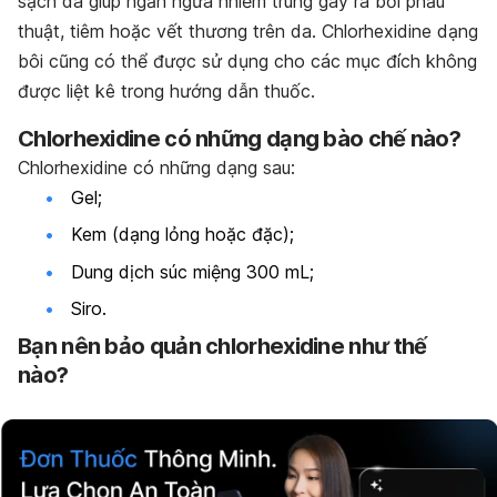
sạch da giúp ngăn ngừa nhiễm trùng gây ra bởi phẫu
thuật, tiêm hoặc vết thương trên da. Chlorhexidine dạng
bôi cũng có thể được sử dụng cho các mục đích không
được liệt kê trong hướng dẫn thuốc.
Chlorhexidine có những dạng bào chế nào?
Chlorhexidine có những dạng sau:
Gel;
Kem (dạng lỏng hoặc đặc);
Dung dịch súc miệng 300 mL;
Siro.
Bạn
nên
bảo quản chlorhexidine như thế
nào?