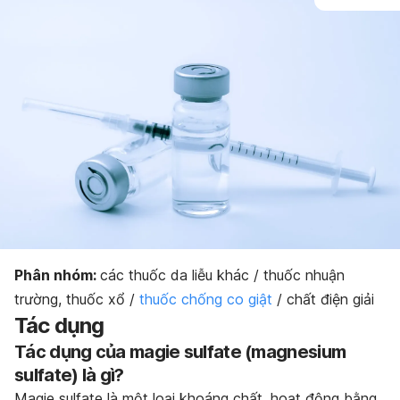
Tương tác thuốc
Bảo quản thuốc
Dạng bào chế
Phân nhóm:
các thuốc da liễu khác / thuốc nhuận
trường, thuốc xổ /
thuốc chống co giật
/ chất điện giải
Tác dụng
Tác dụng của magie sulfate (
magnesium
sulfate)
là gì?
Magie sulfate là một loại khoáng chất, hoạt động bằng