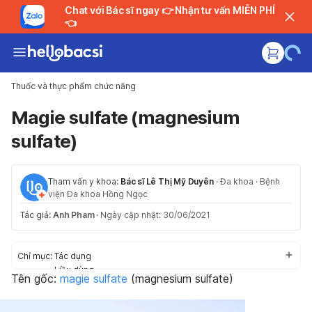
Chat với Bác sĩ ngay 👉 Nhận tư vấn MIỄN PHÍ
👈
Thuốc và thực phẩm chức năng
Magie sulfate (magnesium
sulfate)
Tham vấn y khoa:
Bác sĩ Lê Thị Mỹ Duyên
·
Đa khoa
·
Bệnh
viện Đa khoa Hồng Ngọc
Tác giả:
Anh Pham
·
Ngày cập nhật: 30/06/2021
Chỉ mục:
Tác dụng
Liều dùng
Tên gốc:
magie sulfate
(
magnesium sulfate)
Cách dùng
Tác dụng phụ
Thận trọng/Cảnh báo