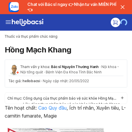
Chat với Bác sĩ ngay 👉 Nhận tư vấn MIỄN PHÍ
👈
Thuốc và thực phẩm chức năng
Hồng Mạch Khang
Tham vấn y khoa:
Bác sĩ Nguyễn Thường Hanh
·
Nội khoa -
Nội tổng quát
·
Bệnh Viện Đa Khoa Tỉnh Bắc Ninh
Tác giả:
hellobacsi
·
Ngày cập nhật: 20/05/2022
Chỉ mục:
Công dụng của thực phẩm bảo vệ sức khỏe Hồng Mạch Khang
Liều dùng thực phẩm bảo vệ sức khỏe Hồng Mạch Khang
Tên hoạt chất:
Cao Quy đầu
, Ích trí nhân, Xuyên tiêu, L-
Cách dùng thực phẩm bảo vệ sức khỏe Hồng Mạch Khang
carnitin fumarate, Magie
Tác dụng phụ khi dùng TPBVSK Hồng Mạch Khang
Thận trọng/Cảnh báo khi dùng TPBVSK Hồng Mạch Khang
Tương tác của TPBVSK Hồng Mạch Khang