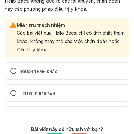
Hello Bacsi không đưa ra các lời khuyên, chẩn đoán
hay các phương pháp điều trị y khoa.
Miễn trừ trách nhiệm
Các bài viết của Hello Bacsi chỉ có tính chất tham
khảo, không thay thế cho việc chẩn đoán hoặc
điều trị y khoa.
NGUỒN THAM KHẢO
Hồng Mạch Khang. 
http://hongmachkhang.thuochaythuocquy.com/?
LỊCH SỬ PHIÊN BẢN
gclid=EAIaIQobChMItr6Qs4ix4QIVjqqWCh0Wswka
EAAYASAAEgKXFPD_BwE. Ngày truy cập 
Phiên bản hiện tại
02/04/2019
20/05/2022
Hồng Mạch Khang. 
Tác giả: 
hellobacsi
Bài viết này có hữu ích với bạn?
https://trungmyjsc.com.vn/vi/thuc-pham-chuc-
Tham vấn y khoa: 
Bác sĩ Nguyễn Thường Hanh