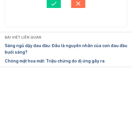
nang-hong-mach-khang.html. Ngày truy cập 
Cập nhật bởi: 
Tố Quyên
02/04/2019
Hồng Mạch Khang. http://baodatviet.vn/kinh-
te/hong-mach-khang-giai-phap-toan-dien-cho-
BÀI VIẾT LIÊN QUAN
benh-huyet-ap-thap-2284776. Ngày truy cập 
Sáng ngủ dậy đau đầu: Đâu là nguyên nhân của cơn đau đầu
02/04/2019
buổi sáng?
Chóng mặt hoa mắt: Triệu chứng do dị ứng gây ra
Đang tải....