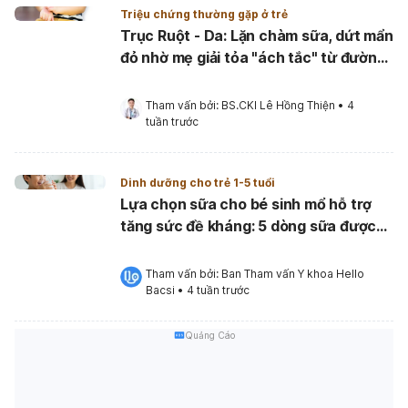
Triệu chứng thường gặp ở trẻ
Trục Ruột - Da: Lặn chàm sữa, dứt mẩn
đỏ nhờ mẹ giải tỏa "ách tắc" từ đường
ruột
Tham vấn bởi: 
BS.CKI Lê Hồng Thiện
•
4 
tuần trước
Dinh dưỡng cho trẻ 1-5 tuổi
Lựa chọn sữa cho bé sinh mổ hỗ trợ
tăng sức đề kháng: 5 dòng sữa được
nhiều mẹ tin dùng
Tham vấn bởi: 
Ban Tham vấn Y khoa Hello 
Bacsi
•
4 tuần trước
Quảng Cáo