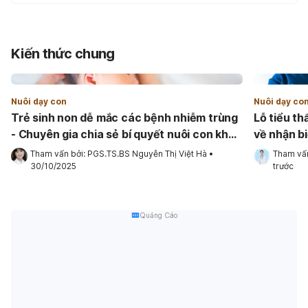
Kiến thức chung
Nuôi dạy con
Nuôi dạy co
Trẻ sinh non dễ mắc các bệnh nhiễm trùng
Lỗ tiểu th
- Chuyên gia chia sẻ bí quyết nuôi con khỏe
về nhận bi
mạnh
Tham vấn bởi: 
PGS.TS.BS Nguyễn Thị Việt Hà
•
Tham vấn
30/10/2025
trước
Quảng Cáo