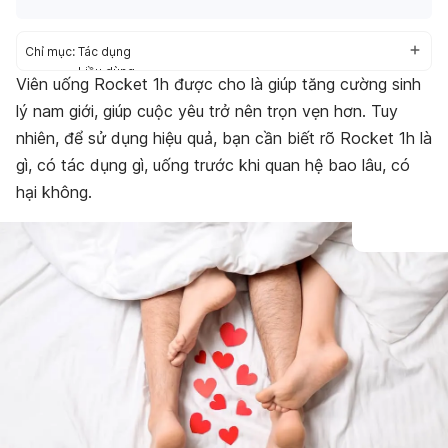
Chỉ mục:
Tác dụng
Liều dùng
Viên uống Rocket 1h được cho là giúp tăng cường sinh
Cách dùng
lý nam giới, giúp cuộc yêu trở nên trọn vẹn hơn. Tuy
Tác dụng phụ
Thận trọng/Cảnh báo
nhiên, để sử dụng hiệu quả, bạn cần biết rõ Rocket 1h là
Bảo quản
gì, có tác dụng gì, uống trước khi quan hệ bao lâu, có
Giá bán
hại không.