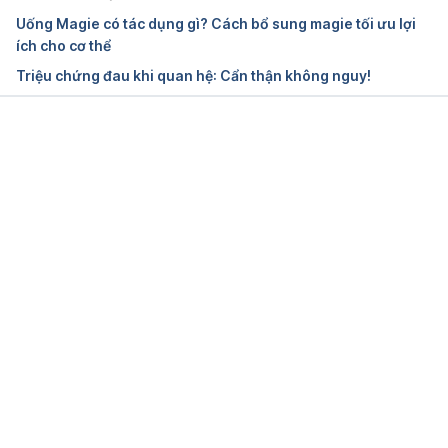
3. Rocket 1h Sao Thái Dương
Uống Magie có tác dụng gì? Cách bổ sung magie tối ưu lợi
ích cho cơ thể
https://bvnguyentriphuong.com.vn/tin-tu-doanh-
Triệu chứng đau khi quan hệ: Cẩn thận không nguy!
nghiep/rocket-1h-sao-thai-duong
Ngày truy cập 6/7/2022
Đang tải....
4. Rhodophyta
https://www.sciencedirect.com/topics/agricultural-
and-biological-sciences/rhodophyta
Ngày truy cập 5/1/2023
5. Rocket 1h
https://rocket1h.org/
Ngày truy cập 6/7/2022