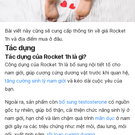
Bài viết này cũng sẽ cung cấp thông tin về giá Rocket
1h và địa điểm mua ở đâu.
Tác dụng
Tác dụng của Rocket 1h là gì?
Công dụng của Rocket 1h là bổ sung nội tiết tố cho
nam giới, giúp cương cứng dương vật trước khi quan hệ,
tăng cường sinh lý nam giới
và kéo dài cuộc yêu của
bạn.
Ngoài ra, sản phẩm còn
bổ sung testosterone
có nguồn
gốc tự nhiên, giúp bổ thận, cải thiện chức năng sinh lý ở
nam giới, hạn chế và làm chậm quá trình
mãn dục
ở nam
giới gây ra các triệu chứng như: mệt mỏi, đau lưng, mỏi
gối, xuất tinh sớm,
rối loạn cương dương
.