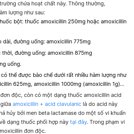
ị trường chứa hoạt chất này. Thông thường,
hàm lượng như sau:
huốc bột: thuốc amoxicillin 250mg hoặc amoxicillin
o dài, đường uống: amoxicillin 775mg
c thời, đường uống: amoxicillin 875mg
ờng uống.
n có thể được bào chế dưới rất nhiều hàm lượng như
cillin 625mg, amoxicillin 1000mg (amoxicillin 1g)…
 đơn độc, còn có một dạng thuốc amoxicillin acid
p giữa
amoxicillin + acid clavulanic
là do acid này
 phá hủy bởi men beta lactamase do một số vi khuẩn
ết về dạng thuốc phối hợp này
tại đây
. Trong phạm vi
moxicillin đơn độc.