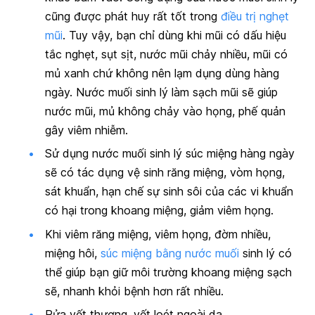
cũng được phát huy rất tốt trong
điều trị nghẹt
mũi
. Tuy vậy, bạn chỉ dùng khi mũi có dấu hiệu
tắc nghẹt, sụt sịt, nước mũi chảy nhiều, mũi có
mủ xanh chứ không nên lạm dụng dùng hàng
ngày. Nước muối sinh lý làm sạch mũi sẽ giúp
nước mũi, mủ không chảy vào họng, phế quản
gây viêm nhiễm.
Sử dụng nước muối sinh lý súc miệng hàng ngày
sẽ có tác dụng vệ sinh răng miệng, vòm họng,
sát khuẩn, hạn chế sự sinh sôi của các vi khuẩn
có hại trong khoang miệng, giảm viêm họng.
Khi viêm răng miệng, viêm họng, đờm nhiều,
miệng hôi,
súc miệng bằng nước muối
sinh lý có
thể giúp bạn giữ môi trường khoang miệng sạch
sẽ, nhanh khỏi bệnh hơn rất nhiều.
Rửa vết thương, vết loét ngoài da.