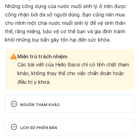
Những công dụng của nước muối sinh lý ở trên được
công nhận bởi đa số người dùng. Bạn cũng nên mua
cho mình một chai nước muối sinh lý để vệ sinh thân
thể, răng miệng, bảo vệ cơ thể bạn và gia đình tránh
khỏi những bụi bẩn gây tổn hại đến sức khỏe.
Miễn trừ trách nhiệm
Các bài viết của Hello Bacsi chỉ có tính chất tham
khảo, không thay thế cho việc chẩn đoán hoặc
điều trị y khoa.
NGUỒN THAM KHẢO
Sodium 
Chloride https://www.drugs.com/cdi/sodium-
LỊCH SỬ PHIÊN BẢN
chloride.html Ngày truy cập 25/6/2017
Phiên bản hiện tại