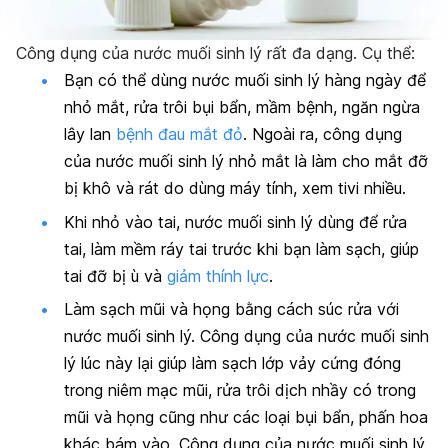
Công dụng của nước muối sinh lý rất đa dạng. Cụ thể:
Bạn có thể dùng nước muối sinh lý hàng ngày để
nhỏ mắt, rửa trôi bụi bẩn, mầm bệnh, ngăn ngừa
lây lan
bệnh đau mắt đỏ
. Ngoài ra, công dụng
của nước muối sinh lý nhỏ mắt là làm cho mắt đỡ
bị khô và rát do dùng máy tính, xem tivi nhiều.
Khi nhỏ vào tai, nước muối sinh lý dùng để rửa
tai, làm mềm ráy tai trước khi bạn làm sạch, giúp
tai đỡ bị ù và
giảm thính lực
.
Làm sạch mũi và họng bằng cách súc rửa với
nước muối sinh lý. Công dụng của nước muối sinh
lý lúc này lại giúp làm sạch lớp vảy cứng đóng
trong niêm mạc mũi, rửa trôi dịch nhầy có trong
mũi và họng cũng như các loại bụi bẩn, phấn hoa
khác bám vào. Công dụng của nước muối sinh lý