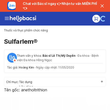
Chat với Bác sĩ ngay 👉 Nhận tư vấn MIỄN PHÍ
👈
Thuốc và thực phẩm chức năng
Sulfarlem®
Tham vấn y khoa:
Bác sĩ Lê Thị Mỹ Duyên
·
Đa khoa
·
Bệnh
viện Đa khoa Hồng Ngọc
Tác giả:
Hoàng Kim
·
Ngày cập nhật: 11/05/2020
Chỉ mục:
Tác dụng
Liều dùng
Tên gốc: anetholtrithion
Cách dùng
Tác dụng phụ
Thận trọng/Cảnh báo
Tương tác thuốc