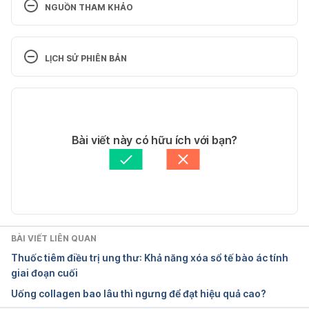
NGUỒN THAM KHẢO
SULFARLEM S 25mg. 
http://www.onmeda.fr/medicament/sulfarlem-s25-
LỊCH SỬ PHIÊN BẢN
anetholtrithione-
93117820/details.html#INTERACTIONS. Ngày truy 
Phiên bản hiện tại
cập 7/8/2017
11/05/2020
Sulfarlem. 
Tác giả: 
Hoàng Kim
Bài viết này có hữu ích với bạn?
https://www.drugs.com/international/sulfarlem.html. 
Tham vấn y khoa: 
Bác sĩ Lê Thị Mỹ Duyên
Ngày truy cập 7/8/2017
Cập nhật bởi: 
Tố Quyên
BÀI VIẾT LIÊN QUAN
Thuốc tiêm điều trị ung thư: Khả năng xóa sổ tế bào ác tính
giai đoạn cuối
Uống collagen bao lâu thì ngưng để đạt hiệu quả cao?