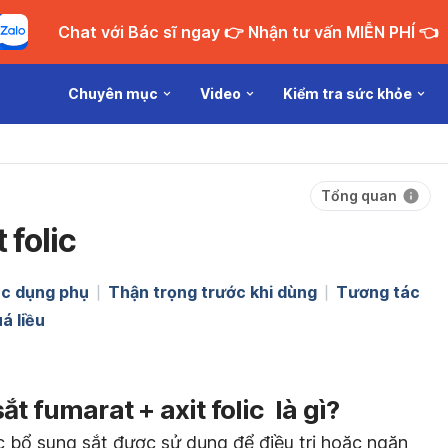
Chat với Bác sĩ ngay 👉 Nhận tư vấn MIỄN PHÍ 👈
Chuyên mục
Video
Kiểm tra sức khỏe
Tổng quan
 folic
c dụng phụ
Thận trọng trước khi dùng
Tương tác
á liều
t fumarat + axit folic là gì?
uốc bổ sung sắt được sử dụng để điều trị hoặc ngăn