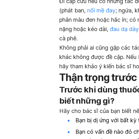
Đi cấp cứu nếu có những tác d
(phát ban,
nổi mề đay
; ngứa, k
phân màu đen hoặc hắc ín; có
nặng hoặc kéo dài,
đau dạ dày
cà phê.
Không phải ai cũng gặp các tá
khác không được đề cập. Nếu 
hãy tham khảo ý kiến bác sĩ ho
Thận trọng trước
Trước khi dùng thuốc 
biết những gì?
Hãy cho bác sĩ của bạn biết nế
Bạn bị dị ứng với bất kỳ 
Bạn có vấn đề nào đó ch