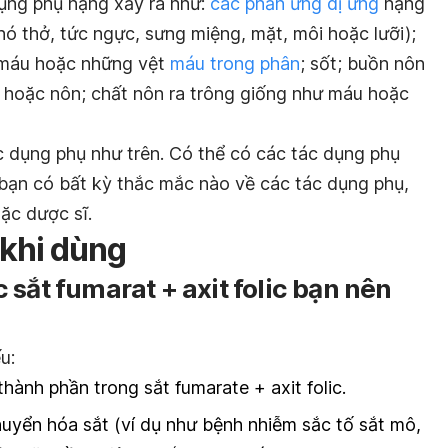
ụng phụ nặng xảy ra như:
các phản ứng dị ứng
nặng
hó thở, tức ngực, sưng miệng, mặt, môi hoặc lưỡi);
 máu hoặc những vệt
máu trong phân
; sốt; buồn nôn
hoặc nôn; chất nôn ra trông giống như máu hoặc
c dụng phụ như trên. Có thể có các tác dụng phụ
bạn có bất kỳ thắc mắc nào về các tác dụng phụ,
ặc dược sĩ.
 khi dùng
sắt fumarat + axit folic bạn nên
u:
thành phần trong sắt fumarate + axit folic.
uyển hóa sắt (ví dụ như bệnh nhiễm sắc tố sắt mô,