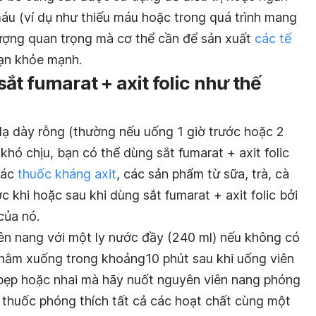
áu (ví dụ như thiếu máu hoặc trong quá trình mang
 lượng quan trọng mà cơ thể cần để sản xuất
các tế
ạn khỏe mạnh.
ắt fumarat + axit folic như thế
 dạ dày rỗng (thường nếu uống 1 giờ trước hoặc 2
khó chịu, bạn có thể dùng sắt fumarat + axit folic
các
thuốc kháng axit
, các sản phẩm từ sữa, trà, cà
 khi hoặc sau khi dùng sắt fumarat + axit folic bởi
của nó.
ên nang với một ly nước đầy (240 ml) nếu không có
 nằm xuống trong khoảng10 phút sau khi uống viên
 bẹp hoặc nhai mà hãy nuốt nguyên viên nang phóng
g thuốc phóng thích tất cả các hoạt chất cùng một