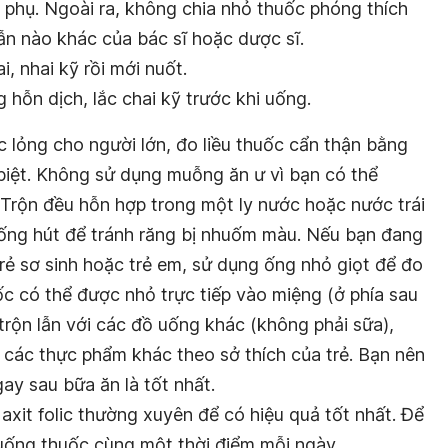
 phụ. Ngoài ra, không chia nhỏ thuốc phóng thích
n nào khác của bác sĩ hoặc dược sĩ.
, nhai kỹ rồi mới nuốt.
hỗn dịch, lắc chai kỹ trước khi uống.
lỏng cho người lớn, đo liều thuốc cẩn thận bằng
iệt. Không sử dụng muỗng ăn ư vì bạn có thể
 Trộn đều hỗn hợp trong một ly nước hoặc nước trái
ống hút để tránh răng bị nhuốm màu. Nếu bạn đang
rẻ sơ sinh hoặc trẻ em, sử dụng ống nhỏ giọt để đo
ốc có thể được nhỏ trực tiếp vào miệng (ở phía sau
trộn lẫn với các đồ uống khác (không phải sữa),
 các thực phẩm khác theo sở thích của trẻ. Bạn nên
ay sau bữa ăn là tốt nhất.
axit folic thường xuyên để có hiệu quả tốt nhất. Để
 uống thuốc cùng một thời điểm mỗi ngày