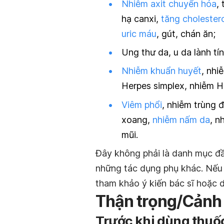
Nhiễm axit chuyển hóa
,
hạ canxi,
tăng cholester
uric máu
, gút, chán ăn;
Ung thư da, u da lành tín
Nhiễm khuẩn huyết
, nhi
Herpes simplex, nhiễm H
Viêm phổi
, nhiễm trùng 
xoang,
nhiễm nấm da
, n
mũi.
Đây không phải là danh mục đầ
những tác dụng phụ khác. Nếu 
tham khảo ý kiến bác sĩ hoặc d
Thận trọng/Cảnh
Trước khi dùng thuốc