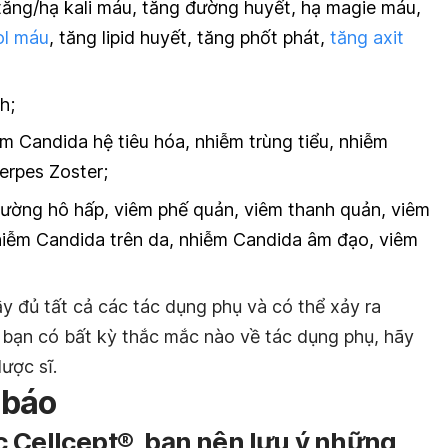
 tăng/hạ kali máu, tăng đường huyết, hạ magie máu,
ol máu
, tăng lipid huyết, tăng phốt phát,
tăng axit
h;
ễm Candida hệ tiêu hóa, nhiễm trùng tiểu, nhiễm
erpes Zoster;
đường hô hấp, viêm phế quản, viêm thanh quản, viêm
hiễm Candida trên da, nhiễm Candida âm đạo, viêm
y đủ tất cả các tác dụng phụ và có thể xảy ra
bạn có bất kỳ thắc mắc nào về tác dụng phụ, hãy
ược sĩ.
 báo
 Cellcept®, bạn nên lưu ý những