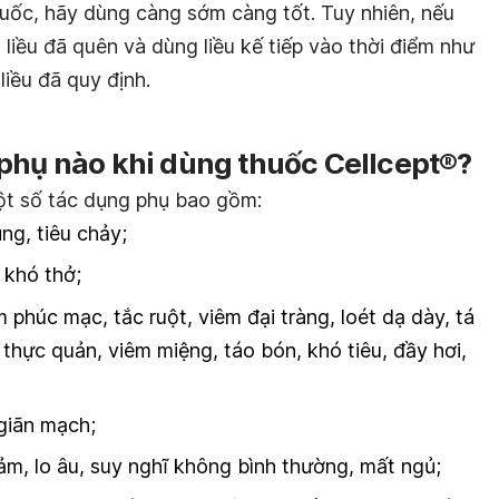
uốc, hãy dùng càng sớm càng tốt. Tuy nhiên, nếu
a liều đã quên và dùng liều kế tiếp vào thời điểm như
iều đã quy định.
phụ nào khi dùng thuốc Cellcept®?
ột số tác dụng phụ bao gồm:
ng, tiêu chảy;
 khó thở;
m phúc mạc, tắc ruột, viêm đại tràng, loét dạ dày, tá
 thực quản, viêm miệng, táo bón, khó tiêu, đầy hơi,
giãn mạch;
cảm, lo âu, suy nghĩ không bình thường, mất ngủ;