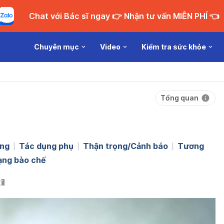
Chat với Bác sĩ ngay 👉 Nhận tư vấn MIỄN PHÍ 👈
Chuyên mục
Video
Kiểm tra sức khỏe
Tổng quan
ng
Tác dụng phụ
Thận trọng/Cảnh báo
Tương
ạng bào chế
il