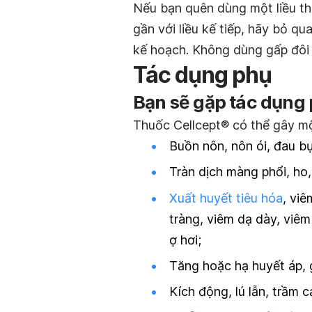
Nếu bạn quên dùng một liều th
gần với liều kế tiếp, hãy bỏ qu
kế hoạch. Không dùng gấp đôi l
Tác dụng phụ
Bạn sẽ gặp tác dụng 
Thuốc Cellcept® có thể gây m
Buồn nôn, nôn ói, đau bụ
Tràn dịch màng phổi, ho,
Xuất huyết tiêu hóa
, viê
tràng, viêm dạ dày, viêm
ợ hơi;
Tăng hoặc hạ huyết áp, 
Kích động, lú lẫn, trầm 