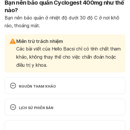
Bạn nên bảo quản Cyclogest 400mg như thế
nào?
Bạn nên bảo quản ở nhiệt độ dưới 30 độ C ở nơi khô
ráo, thoáng mát.
Miễn trừ trách nhiệm
Các bài viết của Hello Bacsi chỉ có tính chất tham
khảo, không thay thế cho việc chẩn đoán hoặc
điều trị y khoa.
NGUỒN THAM KHẢO
Cyclogest 
400mg. 
https://cdn.drugbank.vn/1555088838191_8
LỊCH SỬ PHIÊN BẢN
2_975.pdf
. Ngày truy cập 19/9/2023
Phiên bản hiện tại
Sử dụng thuốc cyclogest 400mg (progesterone 