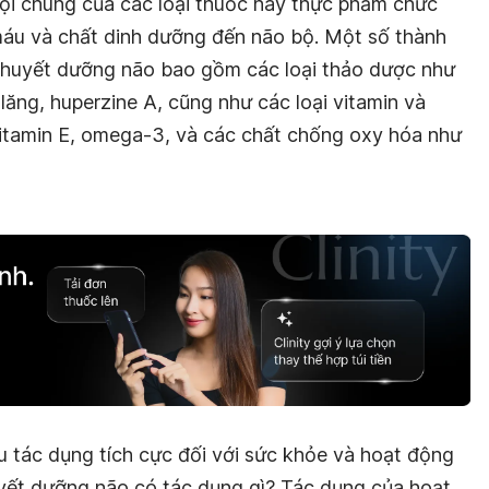
gọi chung của các loại thuốc hay thực phẩm chức
 máu và chất dinh dưỡng đến não bộ.
Một số thành
 huyết dưỡng não bao gồm các loại thảo dược như
h lăng, huperzine A, cũng như các loại vitamin và
itamin E, omega-3, và các chất chống oxy hóa như
 tác dụng tích cực đối với sức khỏe và hoạt động
yết dưỡng não có tác dụng gì?
Tác dụng của hoạt