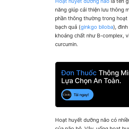
Hoạt huyết dưỡng não
là tên 
năng giúp cải thiện lưu thông
phần thông thường trong hoạt
bạch quả (
ginkgo biloba
), đin
khoáng chất như B-complex, v
curcumin.
Hoạt huyết dưỡng não có nhiều
của não bộ. Vậy, uống hoạt hu