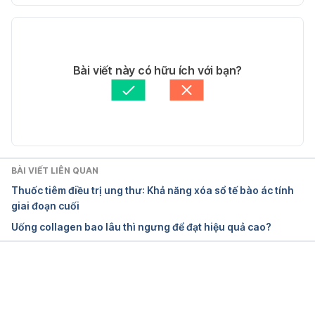
Interix®.  
Phiên bản hiện tại
https://www.drugs.com/international/intetrix.html . 
Ngày truy cập  19/4/2017
11/05/2020
Tác giả: 
Vân Anh
Bài viết này có hữu ích với bạn?
Tham vấn y khoa: 
Bác sĩ Lê Thị Mỹ Duyên
Cập nhật bởi: 
Hoàng Diệu Thu
BÀI VIẾT LIÊN QUAN
Thuốc tiêm điều trị ung thư: Khả năng xóa sổ tế bào ác tính
giai đoạn cuối
Uống collagen bao lâu thì ngưng để đạt hiệu quả cao?
Đang tải....