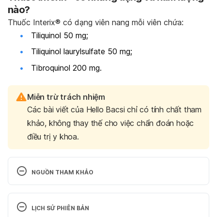
nào?
Thuốc Interix® có dạng viên nang mỗi viên chứa:
Tiliquinol 50 mg;
Tiliquinol laurylsulfate 50 mg;
Tibroquinol 200 mg.
Miễn trừ trách nhiệm
Các bài viết của Hello Bacsi chỉ có tính chất tham
khảo, không thay thế cho việc chẩn đoán hoặc
điều trị y khoa.
NGUỒN THAM KHẢO
Interix®. http://www.mims.com/vietnam/drug/info/in
tetrix. Ngày truy cập 24/3/2017
LỊCH SỬ PHIÊN BẢN