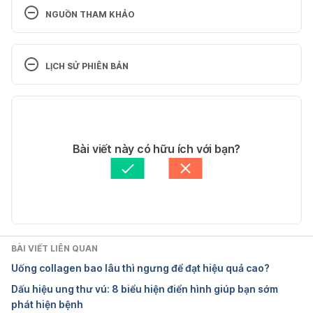
NGUỒN THAM KHẢO
Aromatase 
inhibitors. https://www.cancer.org/cancer/breast-
LỊCH SỬ PHIÊN BẢN
cancer/risk-and-prevention/aromatase-inhibitors-
for-lowering-breast-cancer-risk.html. Ngày truy cập 
Phiên bản hiện tại
23/4/2020
25/06/2020
Aromatase 
Tác giả: 
Tố Quyên
Bài viết này có hữu ích với bạn?
inhibitors. https://ww5.komen.org/BreastCancer/Ar
Tham vấn y khoa: 
Bác sĩ Nguyễn Thường Hanh
omataseInhibitors.html. Ngày truy cập 23/4/2020
Cập nhật bởi: 
Bác sĩ Nguyễn Thường Hanh
Aromatase 
inhibitors. https://www.everydayhealth.com/aromat
ase-inhibitors/guide/. Ngày truy cập 23/4/2020
BÀI VIẾT LIÊN QUAN
Uống collagen bao lâu thì ngưng để đạt hiệu quả cao?
Dấu hiệu ung thư vú: 8 biểu hiện điển hình giúp bạn sớm
phát hiện bệnh