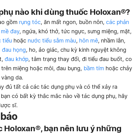
 phụ nào khi dùng thuốc Holoxan®?
bao gồm
rụng tóc
, ăn mất ngon, buồn nôn,
các phản
 mề đay
, ngứa, khó thở, tức ngực, sưng miệng, mặt,
 tiểu
hoặc
nước tiểu sẫm màu
,
hôn mê
, nhầm lẫn,
,
đau họng
, ho, ảo giác, chu kỳ kinh nguyệt không
t,
đau khớp
, tâm trạng thay đổi, đi tiểu đau buốt, co
ét trên miệng hoặc môi, đau bụng,
bầm tím
hoặc chảy
 vàng da.
y đủ tất cả các tác dụng phụ và có thể xảy ra
bạn có bất kỳ thắc mắc nào về tác dụng phụ, hãy
ược sĩ.
 báo
c Holoxan®, bạn nên lưu ý những