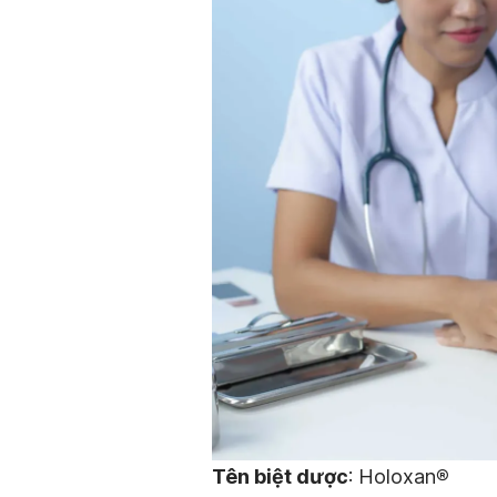
Tên biệt dược
: Holoxan
®