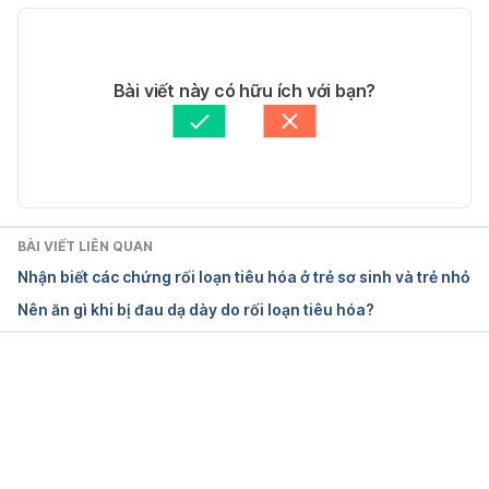
Bacillus 
clausii. https://ww2.fda.gov.ph/index.php/consumer
20/05/2022
s-corner/registered-food-products/528326-FR-
Tác giả: 
Tố Quyên
Bài viết này có hữu ích với bạn?
4000003308592. Ngày truy cập 14/05/2020
Tham vấn y khoa: 
Bác sĩ Nguyễn Thường Hanh
Cập nhật bởi: 
Bác sĩ Nguyễn Thường Hanh
Bacillus 
clausii. https://clinicaltrials.gov/ct2/show/NCT0335
9499. Ngày truy cập 14/05/2020
BÀI VIẾT LIÊN QUAN
Nhận biết các chứng rối loạn tiêu hóa ở trẻ sơ sinh và trẻ nhỏ
Nên ăn gì khi bị đau dạ dày do rối loạn tiêu hóa?
Đang tải....