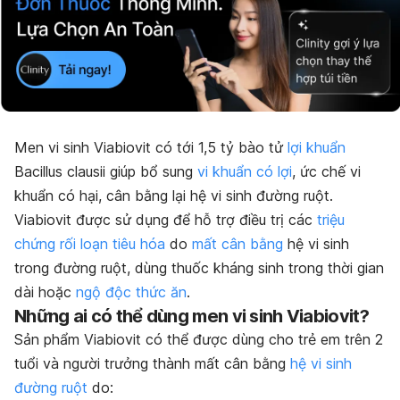
Men vi sinh Viabiovit có tới 1,5 tỷ bào tử
lợi khuẩn
Bacillus clausii giúp bổ sung
vi khuẩn có lợi
, ức chế vi
khuẩn có hại, cân bằng lại hệ vi sinh đường ruột.
Viabiovit được sử dụng để hỗ trợ điều trị các
triệu
chứng rối loạn tiêu hóa
do
mất cân bằng
hệ vi sinh
trong đường ruột, dùng thuốc kháng sinh trong thời gian
dài hoặc
ngộ độc thức ăn
.
Những ai có thể dùng men vi sinh Viabiovit?
Sản phẩm Viabiovit có thể được dùng cho trẻ em trên 2
tuổi và người trưởng thành mất cân bằng
hệ vi sinh
đường ruột
do: