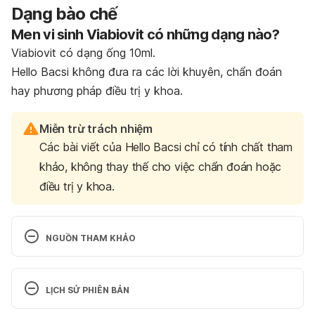
Dạng bào chế
Men vi sinh Viabiovit có những dạng nào?
Viabiovit có dạng ống 10ml.
Hello Bacsi không đưa ra các lời khuyên, chẩn đoán
hay phương pháp điều trị y khoa.
Miễn trừ trách nhiệm
Các bài viết của Hello Bacsi chỉ có tính chất tham
khảo, không thay thế cho việc chẩn đoán hoặc
điều trị y khoa.
NGUỒN THAM KHẢO
Bacillus 
clausii. https://www.ncbi.nlm.nih.gov/pmc/articles/P
LỊCH SỬ PHIÊN BẢN
MC6116021/. Ngày truy cập 14/05/2020
Phiên bản hiện tại