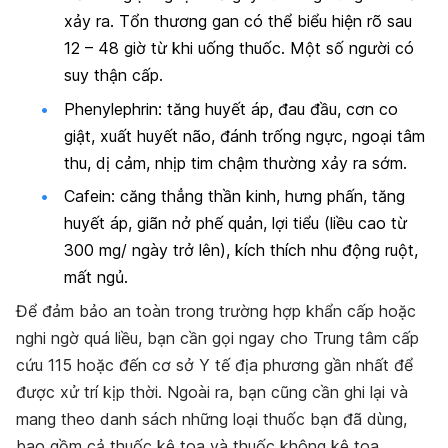
xảy ra. Tổn thương gan có thể biểu hiện rõ sau
12 – 48 giờ từ khi uống thuốc. Một số người có
suy thận cấp.
Phenylephrin: tăng huyết áp, đau đầu, cơn co
giật, xuất huyết não, đánh trống ngực, ngoại tâm
thu, dị cảm, nhịp tim chậm thường xảy ra sớm.
Cafein: căng thẳng thần kinh, hưng phấn, tăng
huyết áp, giãn nở phế quản, lợi tiểu (liều cao từ
300 mg/ ngày trở lên), kích thích nhu động ruột,
mất ngủ.
Để đảm bảo an toàn trong trường hợp khẩn cấp hoặc
nghi ngờ quá liều, bạn cần gọi ngay cho Trung tâm cấp
cứu 115 hoặc đến cơ sở Y tế địa phương gần nhất để
được xử trí kịp thời. Ngoài ra, bạn cũng cần ghi lại và
mang theo danh sách những loại thuốc bạn đã dùng,
bao gồm cả thuốc kê toa và thuốc không kê toa.