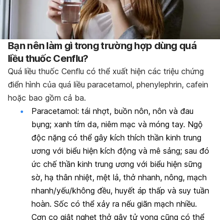
Bạn nên làm gì trong trường hợp dùng quá
liều thuốc Cenflu?
Quá liều thuốc Cenflu có thể xuất hiện các triệu chứng
điển hình của quá liều paracetamol, phenylephrin, cafein
hoặc bao gồm cả ba.
Paracetamol: tái nhợt, buồn nôn, nôn và đau
bụng; xanh tím da, niêm mạc và móng tay. Ngộ
độc nặng có thể gây kích thích thần kinh trung
ương với biểu hiện kích động và mê sảng; sau đó
ức chế thần kinh trung ương với biểu hiện sững
sờ, hạ thân nhiệt, mệt lả, thở nhanh, nông, mạch
nhanh/yếu/không đều, huyết áp thấp và suy tuần
hoàn. Sốc có thể xảy ra nếu giãn mạch nhiều.
Cơn co giật nghẹt thở gây tử vong cũng có thể