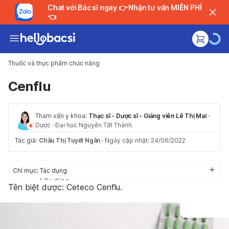
Chat với Bác sĩ ngay 👉 Nhận tư vấn MIỄN PHÍ
👈
Thuốc và thực phẩm chức năng
Cenflu
Tham vấn y khoa:
Thạc sĩ - Dược sĩ - Giảng viên Lê Thị Mai
·
Dược
·
Đại học Nguyễn Tất Thành
Tác giả:
Châu Thị Tuyết Ngân
·
Ngày cập nhật: 24/06/2022
Chỉ mục:
Tác dụng
Liều dùng
Tên biệt dược:
Ceteco Cenflu.
Cách dùng
Tác dụng phụ
Thận trọng/Cảnh báo
Tương tác thuốc