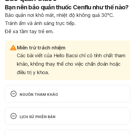
Bạn nên bảo quản thuốc Cenflu như thế nào?
Bảo quản nơi khô mát, nhiệt độ không quá 30°C.
Tránh ẩm và ánh sáng trực tiếp.
Để xa tầm tay trẻ em.
Miễn trừ trách nhiệm
Các bài viết của Hello Bacsi chỉ có tính chất tham
khảo, không thay thế cho việc chẩn đoán hoặc
điều trị y khoa.
NGUỒN THAM KHẢO
Cetecocenflu. 
https://drugbank.vn/thuoc/Cetecocenflu&VD-
LỊCH SỬ PHIÊN BẢN
33665-19
. Ngày truy cập 20/03/2022
Phiên bản hiện tại
Cenflu – F. 
https://drugbank.vn/thuoc/Cenflu—