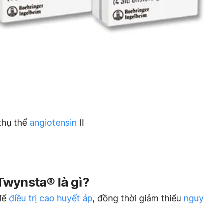
thụ thể
angiotensin
II
Twynsta® là gì?
để
điều trị cao huyết áp
, đồng thời giảm thiểu
nguy