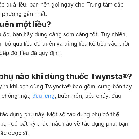
c quá liều, bạn nên gọi ngay cho Trung tâm cấp
a phương gần nhất.
uên một liều?
uốc, bạn hãy dùng càng sớm càng tốt. Tuy nhiên,
ên bỏ qua liều đã quên và dùng liều kế tiếp vào thời
ấp đôi liều đã quy định.
 phụ nào khi dùng thuốc Twynsta®?
y ra khi bạn dùng Twynsta® bao gồm: sưng bàn tay
, chóng mặt,
đau lưng
, buồn nôn, tiêu chảy, đau
tác dụng phụ này. Một số tác dụng phụ có thể
u bạn có bất kỳ thắc mắc nào về tác dụng phụ, bạn
oặc dược sĩ.