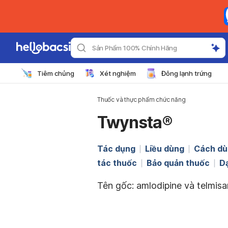
Sản Phẩm 100% Chính Hãng
Tiêm chủng
Xét nghiệm
Đông lạnh trứng
Thuốc và thực phẩm chức năng
Twynsta®
Tác dụng
Liều dùng
Cách dù
tác thuốc
Bảo quản thuốc
D
Tên gốc: amlodipine và telmisa