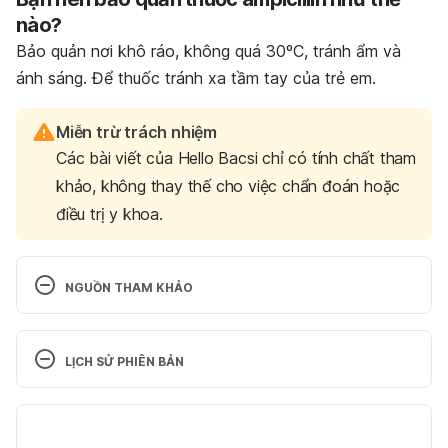
nào?
Bảo quản nơi khô ráo, không quá 30ºC, tránh ẩm và
ánh sáng. Để thuốc tránh xa tầm tay của trẻ em.
Miễn trừ trách nhiệm
Các bài viết của Hello Bacsi chỉ có tính chất tham
khảo, không thay thế cho việc chẩn đoán hoặc
điều trị y khoa.
NGUỒN THAM KHẢO
Ampicillin. http://mayoclinic.org. Ngày truy cập 
01/11/2015
LỊCH SỬ PHIÊN BẢN
Ampicillin. https://www.mims.co.uk/drugs/infections-
Phiên bản hiện tại
and-infestations/bacterial-infections/ampicillin. 
Ngày truy cập 01/11/2015
30/12/2024