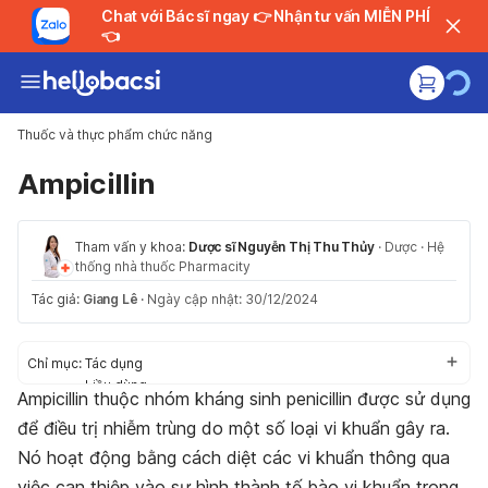
Chat với Bác sĩ ngay 👉 Nhận tư vấn MIỄN PHÍ
👈
Thuốc và thực phẩm chức năng
Ampicillin
Tham vấn y khoa:
Dược sĩ Nguyễn Thị Thu Thủy
·
Dược
·
Hệ
thống nhà thuốc Pharmacity
Tác giả:
Giang Lê
·
Ngày cập nhật: 30/12/2024
Chỉ mục:
Tác dụng
Liều dùng
Ampicillin thuộc nhóm kháng sinh penicillin được sử dụng
Cách dùng
để điều trị nhiễm trùng do một số loại vi khuẩn gây ra.
Tác dụng phụ
Thận trọng/ Cảnh báo
Nó hoạt động bằng cách diệt các vi khuẩn thông qua
Tương tác thuốc
việc can thiệp vào sự hình thành tế bào vi khuẩn trong