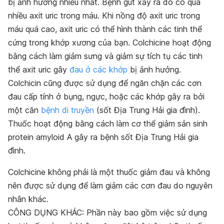
bị ảnh hưởng nhiều nhất. Bệnh gút xảy ra do có quá
nhiều axit uric trong máu. Khi nồng độ axit uric trong
máu quá cao, axit uric có thể hình thành các tinh thể
cứng trong khớp xương của bạn. Colchicine hoạt động
bằng cách làm giảm sưng và giảm sự tích tụ các tinh
thể axit uric gây
đau ở các khớp
bị ảnh hưởng.
Colchicin cũng được sử dụng để ngăn chặn các cơn
đau cấp tính ở bụng, ngực, hoặc các khớp gây ra bởi
một căn
bệnh di truyền
(sốt Địa Trung Hải gia đình).
Thuốc hoạt động bằng cách làm cơ thể giảm sản sinh
protein amyloid A gây ra bệnh sốt Địa Trung Hải gia
đình.
Colchicine không phải là một thuốc giảm đau và không
nên được sử dụng để làm giảm các cơn đau do nguyên
nhân khác.
CÔNG DỤNG KHÁC: Phần này bao gồm việc sử dụng