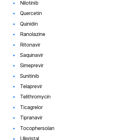
Nilotinib
Quercetin
Quinidin
Ranolazine
Ritonavir
Saquinavir
Simeprevir
Sunitinib
Telaprevir
Telithromycin
Ticagrelor
Tipranavir
Tocophersolan
Ulipristal