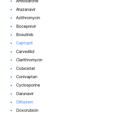
Amiodarone
Atazanavir
Azithromycin
Boceprevir
Bosutinib
Captopril
Carvedilol
Clarithromycin
Cobicistat
Conivaptan
Cyclosporine
Darunavir
Diltiazem
Doxorubicin