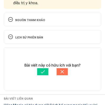
điều trị y khoa.
NGUỒN THAM KHẢO
Colchicine. http://www.webmd.com/drugs/2/drug-
8640/colchicine-oral/details Ngày truy cập 
LỊCH SỬ PHIÊN BẢN
01/11/2015
Phiên bản hiện tại
10/03/2025
Tác giả: 
Thương Trần
Bài viết này có hữu ích với bạn?
Tham vấn y khoa: 
TS. Dược khoa Trương Anh Thư
Cập nhật bởi: 
Dang Tran
BÀI VIẾT LIÊN QUAN