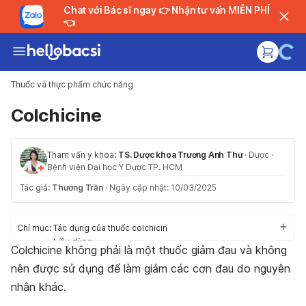
Chat với Bác sĩ ngay 👉 Nhận tư vấn MIỄN PHÍ
👈
Thuốc và thực phẩm chức năng
Colchicine
Tham vấn y khoa:
TS. Dược khoa Trương Anh Thư
·
Dược
·
Bệnh viện Đại học Y Dược TP. HCM
Tác giả:
Thương Trần
·
Ngày cập nhật: 10/03/2025
Chỉ mục:
Tác dụng của thuốc colchicin
Liều dùng
Colchicine không phải là một thuốc giảm đau và không
Tác dụng phụ
nên được sử dụng để làm giảm các cơn đau do nguyên
Thận trọng/ Cảnh báo
Tương tác thuốc
nhân khác.
Khẩn cấp/ Quá liều