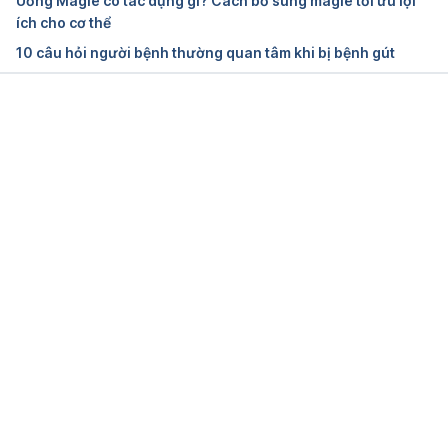
Uống Magie có tác dụng gì? Cách bổ sung magie tối ưu lợi
ích cho cơ thể
10 câu hỏi người bệnh thường quan tâm khi bị bệnh gút
Đang tải....