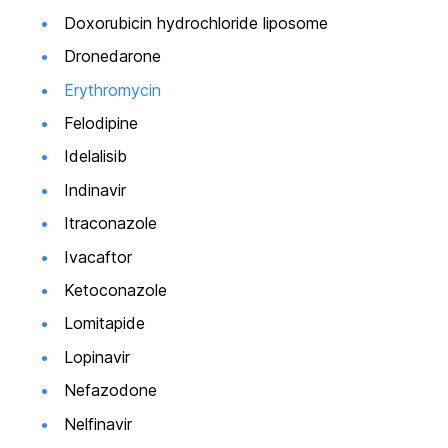
Doxorubicin hydrochloride liposome
Dronedarone
Erythromycin
Felodipine
Idelalisib
Indinavir
Itraconazole
Ivacaftor
Ketoconazole
Lomitapide
Lopinavir
Nefazodone
Nelfinavir