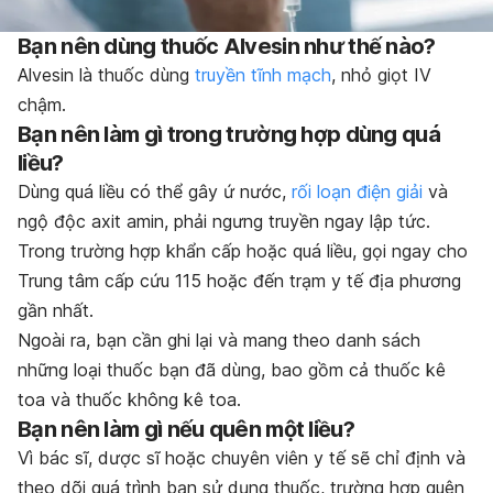
Bạn nên dùng thuốc Alvesin như thế nào?
Alvesin là thuốc dùng
truyền tĩnh mạch
, n
hỏ giọt IV
chậm.
Bạn nên làm gì trong trường hợp dùng quá
liều?
Dùng quá liều có thể gây ứ nước,
rối loạn điện giải
và
ngộ độc axit amin, phải ngưng truyền ngay lập tức.
Trong trường hợp khẩn cấp hoặc quá liều, gọi ngay cho
Trung tâm cấp cứu 115 hoặc đến trạm y tế địa phương
gần nhất.
Ngoài ra, bạn cần ghi lại và mang theo danh sách
những loại thuốc bạn đã dùng, bao gồm cả thuốc kê
toa và thuốc không kê toa.
Bạn nên làm gì nếu quên một liều?
Vì bác sĩ, dược sĩ hoặc chuyên viên y tế sẽ chỉ định và
theo dõi quá trình bạn sử dụng thuốc, trường hợp quên