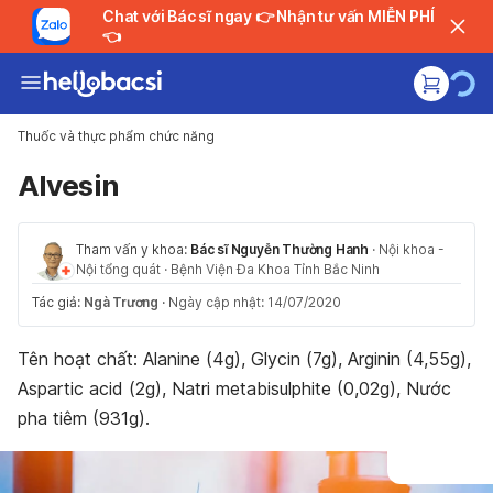
Chat với Bác sĩ ngay 👉 Nhận tư vấn MIỄN PHÍ
👈
Thuốc và thực phẩm chức năng
Alvesin
Tham vấn y khoa:
Bác sĩ Nguyễn Thường Hanh
·
Nội khoa -
Nội tổng quát
·
Bệnh Viện Đa Khoa Tỉnh Bắc Ninh
Tác giả:
Ngà Trương
·
Ngày cập nhật: 14/07/2020
Tên hoạt chất: Alanine (4g), Glycin (7g), Arginin (4,55g),
Aspartic acid (2g), Natri metabisulphite (0,02g), Nước
pha tiêm (931g).