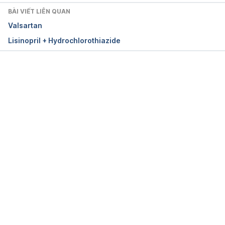
https://www.mayoclinic.org/drugs-
BÀI VIẾT LIÊN QUAN
supplements/irbesartan-oral-route/proper-use/drg-
Valsartan
20064404
. Ngày truy cập 03/01/2021
Lisinopril + Hydrochlorothiazide
Irbesartan. 
https://www.drugs.com/mtm/irbesartan.html
. Ngày 
truy cập 03/01/2021
Đang tải....