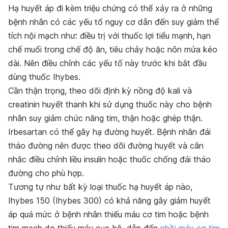
Hạ huyết áp đi kèm triệu chứng có thể xảy ra ở những
bệnh nhân có các yếu tố nguy cơ dẫn đến suy giảm thể
tích nội mạch như: điều trị với thuốc lợi tiểu mạnh, hạn
chế muối trong chế độ ăn, tiêu chảy hoặc nôn mửa kéo
dài. Nên điều chỉnh các yếu tố này trước khi bắt đầu
dùng thuốc Ihybes.
Cần thận trọng, theo dõi định kỳ nồng độ kali và
creatinin huyết thanh khi sử dụng thuốc này cho bệnh
nhân suy giảm chức năng tim, thận hoặc ghép thận.
Irbesartan có thể gây hạ đường huyết. Bệnh nhân đái
tháo đường nên được theo dõi đường huyết và cân
nhắc điều chỉnh liều insulin hoặc thuốc chống đái tháo
đường cho phù hợp.
Tương tự như bất kỳ loại thuốc hạ huyết áp nào,
Ihybes 150 (Ihybes 300) có khả năng gây giảm huyết
áp quá mức ở bệnh nhân thiếu máu cơ tim hoặc bệnh
tim mạch do thiếu máu cục bộ, dẫn đến
nhồi máu cơ tim