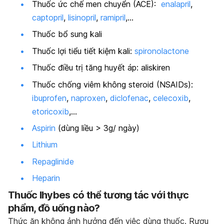
Thuốc ức chế men chuyển (ACE):
enalapril
,
captopril
,
lisinopril
,
ramipril
,…
Thuốc bổ sung kali
Thuốc lợi tiểu tiết kiệm kali:
spironolactone
Thuốc điều trị tăng huyết áp: aliskiren
Thuốc chống viêm không steroid (NSAIDs):
ibuprofen
,
naproxen
,
diclofenac
,
celecoxib
,
etoricoxib
,…
Aspirin
(dùng liều > 3g/ ngày)
Lithium
Repaglinide
Heparin
Thuốc Ihybes có thể tương tác với thực
phẩm, đồ uống nào?
Thức ăn không ảnh hưởng đến việc dùng thuốc. Rượu