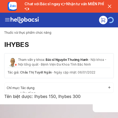
Chat với Bác sĩ ngay 👉 Nhận tư vấn MIỄN PHÍ
👈
Thuốc và thực phẩm chức năng
IHYBES
Tham vấn y khoa:
Bác sĩ Nguyễn Thường Hanh
·
Nội khoa -
Nội tổng quát
·
Bệnh Viện Đa Khoa Tỉnh Bắc Ninh
Tác giả:
Châu Thị Tuyết Ngân
·
Ngày cập nhật: 06/01/2022
Chỉ mục:
Tác dụng
Liều dùng
Tên biệt dược:
Ihybes 150, Ihybes 300
Cách dùng
Tác dụng phụ
Thận trọng/Cảnh báo
Tương tác thuốc