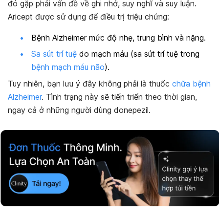
đó gặp phải vấn đề về ghi nhớ, suy nghĩ và suy luận.
Aricept được sử dụng để điều trị triệu chứng:
Bệnh Alzheimer mức độ nhẹ, trung bình và nặng.
Sa sút trí tuệ
do mạch máu (sa sút trí tuệ trong
bệnh mạch máu não
).
Tuy nhiên, bạn lưu ý đây không phải là thuốc
chữa bệnh
Alzheimer
. Tình trạng này sẽ tiến triển theo thời gian,
ngay cả ở những người dùng donepezil.