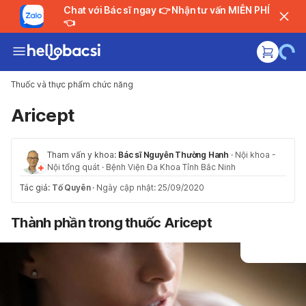
Chat với Bác sĩ ngay 👉 Nhận tư vấn MIỄN PHÍ
👈
Thuốc và thực phẩm chức năng
Aricept
Tham vấn y khoa:
Bác sĩ Nguyễn Thường Hanh
·
Nội khoa -
Nội tổng quát
·
Bệnh Viện Đa Khoa Tỉnh Bắc Ninh
Tác giả:
Tố Quyên
·
Ngày cập nhật: 25/09/2020
Thành phần trong thuốc Aricept