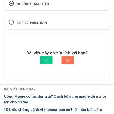
NGUỒN THAM KHẢO
Aricept. https://www.mims.com/vietnam/drug/info/a
ricept%20evess/presentation-and-packing?
LỊCH SỬ PHIÊN BẢN
type=vidal. Ngày truy cập 1/9/2020
Phiên bản hiện tại
Aricept. https://www.drugs.com/aricept.html. Ngày 
truy cập 1/9/2020
25/09/2020
Tác giả: 
Tố Quyên
Bài viết này có hữu ích với bạn?
Tham vấn y khoa: 
Bác sĩ Nguyễn Thường Hanh
Cập nhật bởi: 
Bác sĩ Nguyễn Thường Hanh
BÀI VIẾT LIÊN QUAN
Uống Magie có tác dụng gì? Cách bổ sung magie tối ưu lợi
ích cho cơ thể
10 triệu chứng bệnh Alzheimer bạn có thể nhận biết sớm