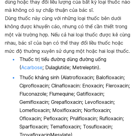
dùng hoặc thay đổi liều lượng của bất kỳ loại thuốc nào
mà không có sự chấp thuận của bác sĩ.
Dùng thuốc này cùng với những loại thuốc bên dưới
không được khuyến cáo, nhưng có thể cần thiết trong
một vài trường hợp. Nếu cả hai loại thuốc được kê cùng
nhau, bác sĩ của bạn có thể thay đổi liều thuốc hoặc
mức độ thường xuyên sử dụng một hoặc hai loại thuốc.
Thuốc trị tiểu đường dùng đường uống
(
Acarbose
; Dulaglutide; Metreleptin).
Thuốc kháng sinh (Alatrofloxacin; Balofloxacin;
Ciprofloxacin; Clinafloxacin: Enoxacin; Fleroxacin;
Fluconazole; Flumequine; Gatifloxacin;
Gemifloxacin; Grepafloxacin; Levofloxacin;
Lomefloxacin; Moxifloxacin; Norfloxacin;
Ofloxacin; Pefloxacin; Prulifloxacin; Rufloxacin;
Sparfloxacin; Temafloxacin; Tosufloxacin;
TrovafloxacinMesylate).