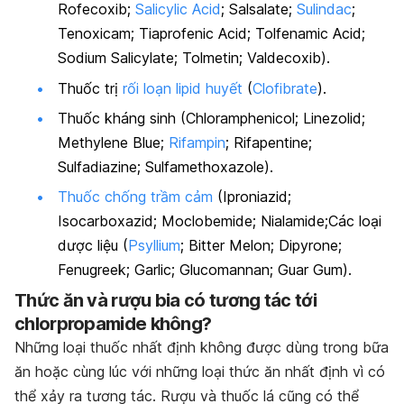
Rofecoxib;
Salicylic Acid
; Salsalate;
Sulindac
;
Tenoxicam; Tiaprofenic Acid; Tolfenamic Acid;
Sodium Salicylate; Tolmetin; Valdecoxib).
Thuốc trị
rối loạn lipid huyết
(
Clofibrate
).
Thuốc kháng sinh (Chloramphenicol; Linezolid;
Methylene Blue;
Rifampin
; Rifapentine;
Sulfadiazine; Sulfamethoxazole).
Thuốc chống trầm cảm
(Iproniazid;
Isocarboxazid; Moclobemide; Nialamide;Các loại
dược liệu (
Psyllium
; Bitter Melon; Dipyrone;
Fenugreek; Garlic; Glucomannan; Guar Gum).
Thức ăn và rượu bia có
tương tác
tới
chlorpropamide
không?
Những loại thuốc nhất định không được dùng trong bữa
ăn hoặc cùng lúc với những loại thức ăn nhất định vì có
thể xảy ra tương tác. Rượu và thuốc lá cũng có thể