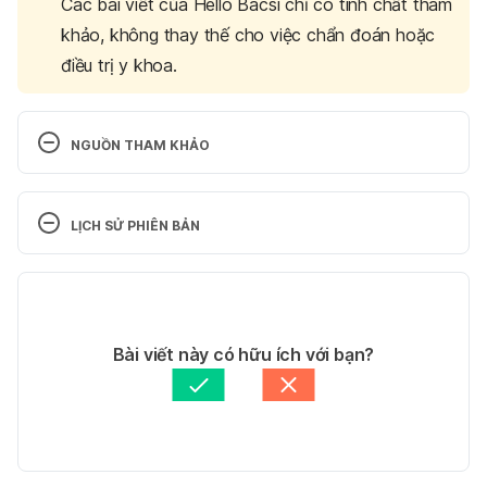
Các bài viết của Hello Bacsi chỉ có tính chất tham
khảo, không thay thế cho việc chẩn đoán hoặc
điều trị y khoa.
NGUỒN THAM KHẢO
Chlorpropamide. 
http://www.webmd.com/drugs/2/drug-
LỊCH SỬ PHIÊN BẢN
8635/chlorpropamide-oral/details. Ngày truy cập 
1/11/2015
Phiên bản hiện tại
11/05/2020
Tác giả: 
Tran Pham
Bài viết này có hữu ích với bạn?
Tham vấn y khoa: 
TS. Dược khoa Trương Anh Thư
Cập nhật bởi: 
Hoàng Trí