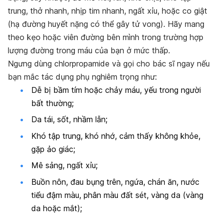
trung, thở nhanh, nhịp tim nhanh, ngất xỉu, hoặc co giật
(hạ đường huyết nặng có thể gây tử vong). Hãy mang
theo kẹo hoặc viên đường bên mình trong trường hợp
lượng đường trong máu của bạn ở mức thấp.
Ngưng dùng chlorpropamide và gọi cho bác sĩ ngay nếu
bạn mắc tác dụng phụ nghiêm trọng như:
Dễ bị bầm tím hoặc chảy máu, yếu trong người
bất thường;
Da tái, sốt, nhầm lẫn;
Khó tập trung, khó nhớ, cảm thấy không khỏe,
gặp ảo giác;
Mê sảng, ngất xỉu;
Buồn nôn, đau bụng trên, ngứa, chán ăn, nước
tiểu đậm màu, phân màu đất sét, vàng da (vàng
da hoặc mắt);