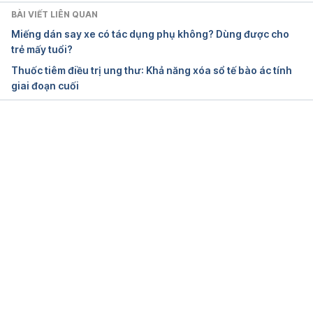
BÀI VIẾT LIÊN QUAN
Miếng dán say xe có tác dụng phụ không? Dùng được cho
trẻ mấy tuổi?
Thuốc tiêm điều trị ung thư: Khả năng xóa sổ tế bào ác tính
giai đoạn cuối
Đang tải....