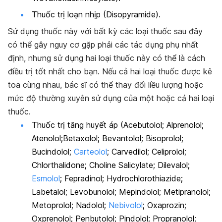
Thuốc trị loạn nhịp (Disopyramide).
Sử dụng thuốc này với bất kỳ các loại thuốc sau đây
có thể gây nguy cơ gặp phải các tác dụng phụ nhất
định, nhưng sử dụng hai loại thuốc này có thể là cách
điều trị tốt nhất cho bạn. Nếu cả hai loại thuốc được kê
toa cùng nhau, bác sĩ có thể thay đổi liều lượng hoặc
mức độ thường xuyên sử dụng của một hoặc cả hai loại
thuốc.
Thuốc trị tăng huyết áp (Acebutolol; Alprenolol;
Atenolol;Betaxolol; Bevantolol; Bisoprolol;
Bucindolol;
Carteolol
; Carvedilol; Celiprolol;
Chlorthalidone; Choline Salicylate; Dilevalol;
Esmolol
; Fepradinol; Hydrochlorothiazide;
Labetalol; Levobunolol; Mepindolol; Metipranolol;
Metoprolol; Nadolol;
Nebivolol
; Oxaprozin;
Oxprenolol; Penbutolol; Pindolol; Propranolol;