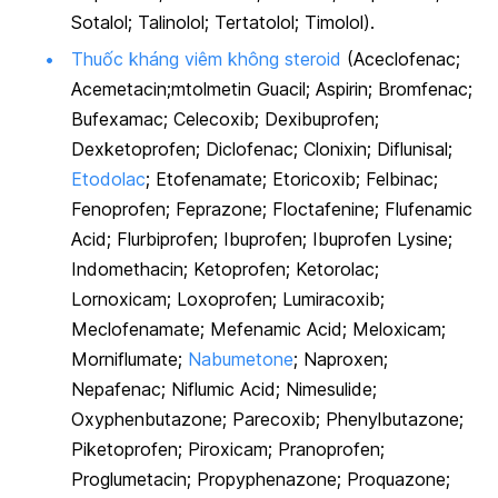
Sotalol; Talinolol; Tertatolol; Timolol).
Thuốc kháng viêm không steroid
(Aceclofenac;
Acemetacin;mtolmetin Guacil; Aspirin; Bromfenac;
Bufexamac; Celecoxib; Dexibuprofen;
Dexketoprofen; Diclofenac; Clonixin; Diflunisal;
Etodolac
; Etofenamate; Etoricoxib; Felbinac;
Fenoprofen; Feprazone; Floctafenine; Flufenamic
Acid; Flurbiprofen; Ibuprofen; Ibuprofen Lysine;
Indomethacin; Ketoprofen; Ketorolac;
Lornoxicam; Loxoprofen; Lumiracoxib;
Meclofenamate; Mefenamic Acid; Meloxicam;
Morniflumate;
Nabumetone
; Naproxen;
Nepafenac; Niflumic Acid; Nimesulide;
Oxyphenbutazone; Parecoxib; Phenylbutazone;
Piketoprofen; Piroxicam; Pranoprofen;
Proglumetacin; Propyphenazone; Proquazone;