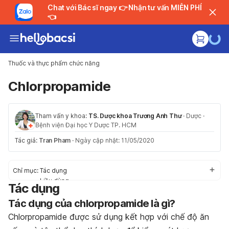
Chat với Bác sĩ ngay 👉 Nhận tư vấn MIỄN PHÍ
👈
Thuốc và thực phẩm chức năng
Chlorpropamide
Tham vấn y khoa:
TS. Dược khoa Trương Anh Thư
·
Dược
·
Bệnh viện Đại học Y Dược TP. HCM
Tác giả:
Tran Pham
·
Ngày cập nhật: 11/05/2020
Chỉ mục:
Tác dụng
Liều dùng
Tác dụng
Tác dụng phụ
Tác dụng của
Thận trọng/Cảnh báo
chlorpropamide là gì?
Tương tác thuốc
Chlorpropamide được sử dụng kết hợp với chế độ ăn
Khẩn cấp/Quá liều