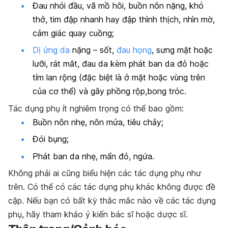
Đau nhói đầu, vã mồ hôi, buồn nôn nặng, khó
thở, tim đập nhanh hay đập thình thịch, nhìn mờ,
cảm giác quay cuồng;
Dị ứng da
nặng – sốt,
đau họng
, sưng mặt hoặc
lưỡi, rát mắt, đau da kèm phát ban da đỏ hoặc
tím lan rộng (đặc biệt là ở mặt hoặc vùng trên
của cơ thể) và gây phồng rộp,bong tróc.
Tác dụng phụ ít nghiêm trọng có thể bao gồm:
Buồn nôn nhẹ, nôn mửa, tiêu chảy;
Đói bụng;
Phát ban da nhẹ, mẩn đỏ, ngứa.
Không phải ai cũng biểu hiện các tác dụng phụ như
trên. Có thể có các tác dụng phụ khác không được đề
cập. Nếu bạn có bất kỳ thắc mắc nào về các tác dụng
phụ, hãy tham khảo ý kiến bác sĩ hoặc dược sĩ.