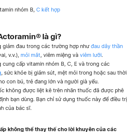
itamin nhóm B,
C kết hợp
Actoramin® là gì?
 giảm đau trong các trường hợp như
đau dây thần
ai, v.v.),
mỏi mắt
, viêm miệng và
viêm lưỡi
.
cung cấp vitamin nhóm B, C, E và trong các
g
, sức khỏe bị giảm sút, mệt mỏi trong hoặc sau thời
ho con bú, trẻ đang lớn và người già yếu.
c không được liệt kê trên nhãn thuốc đã được phê
định bạn dùng. Bạn chỉ sử dụng thuốc này để điều trị
nh của bác sĩ.
ấp không thể thay thế cho lời khuyên của các