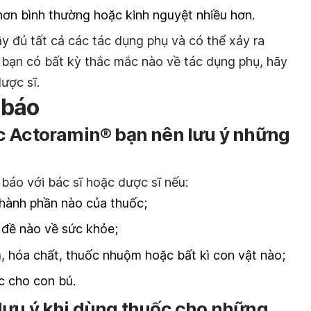
hơn bình thường hoặc kinh nguyệt nhiều hơn.
y đủ tất cả các tác dụng phụ và có thể xảy ra
bạn có bất kỳ thắc mắc nào về tác dụng phụ, hãy
ược sĩ.
 báo
c Actoramin® bạn nên lưu ý những
báo với bác sĩ hoặc dược sĩ nếu:
 thành phần nào của thuốc;
 đề nào về sức khỏe;
n
, hóa chất, thuốc nhuộm hoặc bất kì con vật nào;
c cho con bú.
lưu ý khi dùng thuốc cho những