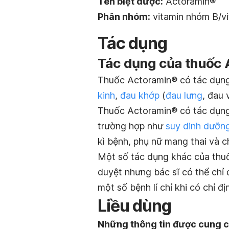
Tên biệt dược:
Actoramin®
Phân nhóm:
vitamin nhóm B/v
Tác dụng
Tác dụng của thuốc 
Thuốc Actoramin® có tác dụng
kinh
,
đau khớp
(
đau lưng
, đau v
Thuốc Actoramin® có tác dụng 
trường hợp như
suy dinh dưỡn
kì bệnh, phụ nữ mang thai và c
Một số tác dụng khác của thuố
duyệt nhưng bác sĩ có thể chỉ 
một số bệnh lí chỉ khi có chỉ đị
Liều dùng
Những thông tin được cung c