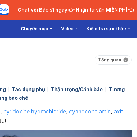
Chat với Bác sĩ ngay 👉 Nhận tư vấn MIỄN PHÍ 👈
Chuyên mục
Video
Kiểm tra sức khỏe
Tổng quan
ng
Tác dụng phụ
Thận trọng/Cảnh báo
Tương
ạng bào chế
n
,
pyridoxine hydrochloride
,
cyanocobalamin
,
axit
tat