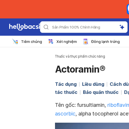
Sản Phẩm 100% Chính Hãng
Tiêm chủng
Xét nghiệm
Đông lạnh trứng
Thuốc và thực phẩm chức năng
Actoramin®
Tác dụng
Liều dùng
Cách dù
tác thuốc
Bảo quản thuốc
D
Tên gốc: fursultiamin,
riboflavi
ascorbic
, alpha tocopherol ace