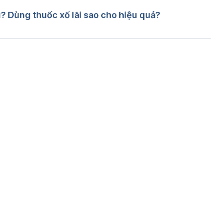
o Overcome it? 
ì? Dùng thuốc xổ lãi sao cho hiệu quả?
mc/articles/PMC3655236/ Ngày truy cập: 28/02/2022
Đang tải....