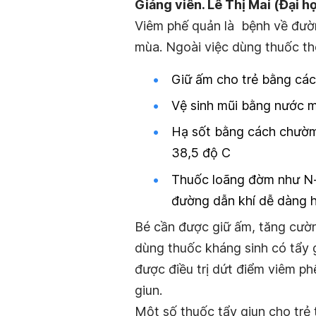
Giảng viên. Lê Thị Mai (Đại 
Viêm phế quản là bệnh về đườn
mùa. Ngoài việc dùng thuốc th
Giữ ấm cho trẻ bằng cá
Vệ sinh mũi bằng nước m
Hạ sốt bằng cách chườm
38,5 độ C
Thuốc loãng đờm như N-a
đường dẫn khí dễ dàng 
Bé cần được giữ ấm, tăng cườ
dùng thuốc kháng sinh có tẩy g
được điều trị dứt điểm viêm ph
giun.
Một số thuốc tẩy giun cho trẻ 