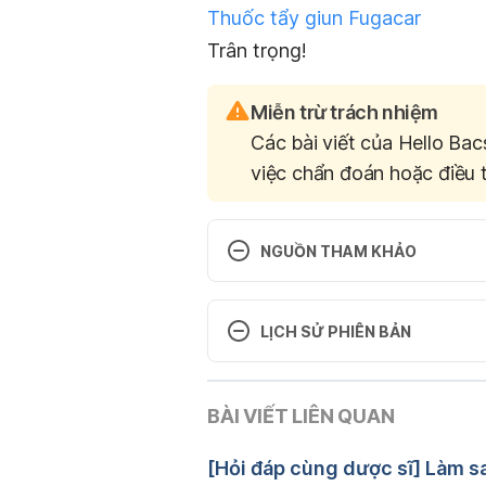
Thuốc tẩy giun Fugacar
Trân trọng!
Miễn trừ trách nhiệm
Các bài viết của Hello Bac
việc chẩn đoán hoặc điều t
NGUỒN THAM KHẢO
Anthelmintic drugs 
http://www.wormbook.org/chapte
LỊCH SỬ PHIÊN BẢN
Ngày truy cập: 28/02/2022
Phiên bản hiện tại
Oral Anthelmintics 
BÀI VIẾT LIÊN QUAN
28/02/2022
https://www.drugoffice.gov.hk/
Ngày truy cập: 28/02/2022
Tác giả: 
Lương Lan
[Hỏi đáp cùng dược sĩ] Làm s
Tham vấn y khoa: 
Thạc sĩ 