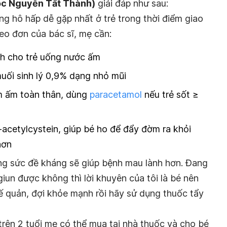
học Nguyễn Tất Thành)
giải đáp như sau:
g hô hấp dễ gặp nhất ở trẻ trong thời điểm giao
eo đơn của bác sĩ, mẹ cần:
ch cho trẻ uống nước ấm
uối sinh lý 0,9% dạng nhỏ mũi
 ấm toàn thân, dùng
paracetamol
nếu trẻ sốt ≥
cetylcystein, giúp bé ho để đẩy đờm ra khỏi
hơn
ng sức đề kháng sẽ giúp bệnh mau lành hơn. Đang
iun được không thì lời khuyên của tôi là bé nên
ế quản, đợi khỏe mạnh rồi hãy sử dụng thuốc tẩy
trên 2 tuổi mẹ có thể mua tại nhà thuốc và cho bé