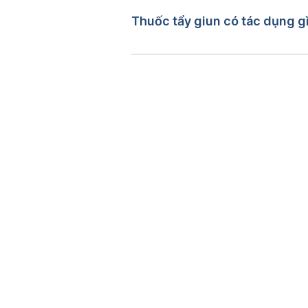
Anthelmintics Resistance; How t
Cập nhật bởi: 
Lương Lan
Thuốc tẩy giun có tác dụng g
https://www.ncbi.nlm.nih.gov/p