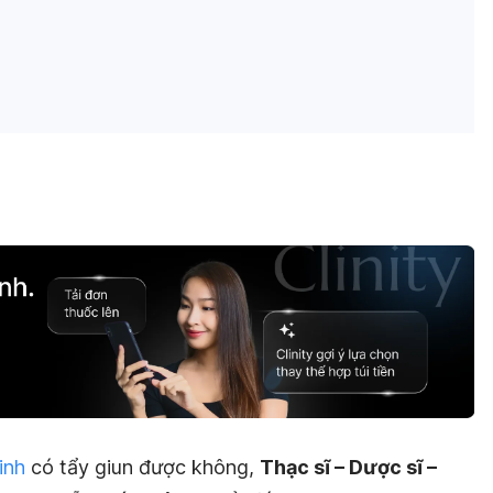
inh
có tẩy giun được không,
Thạc sĩ – Dược sĩ –