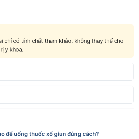
si chỉ có tính chất tham khảo, không thay thế cho
rị y khoa.
rs/www_anthelminticdrugs/anthelminticdrugs.html 
eps/do/en/consumer/news_informations/dm_19.html 
ao để uống thuốc xổ giun đúng cách?
- Dược sĩ - Giảng viên Lê Thị Mai