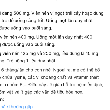
i dạng 500 mg. Viên nén vị ngọt trái cây hoặc dung
 trẻ dễ uống càng tốt. Uống một lần duy nhất
được uống vào buổi sáng.
 viên nén 400 mg. Uống một lần duy nhất 400
 được uống vào buổi sáng.
g viên nén 125 mg và 250 mg, liều dùng là 10 mg
g. Trẻ uống 1 liều duy nhất.
ỳ 6 tháng/lần cho con nhé! Ngoài ra, mẹ có thể
bổ
chứa lysine, các vi khoáng chất và vitamin thiết
amin nhóm B
,… Điều này sẽ giúp hỗ trợ hệ miễn dịch,
ốm vặt và ít gặp các vấn đề tiêu hóa hơn.
m:
 mắc thường gặp