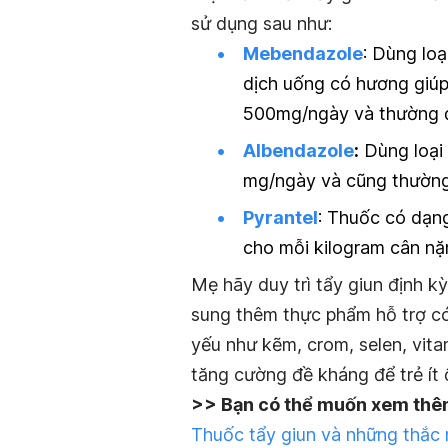
sử dụng sau như:
Mebendazole
: Dùng loạ
dịch uống có hương giúp
500mg/ngày và thường 
Albendazole
:
Dùng loại
mg/ngày và cũng thường
Pyrantel
: Thuốc có dạn
cho mỗi kilogram cân nặn
Mẹ hãy duy trì tẩy giun định k
sung thêm thực phẩm hỗ trợ có 
yếu như kẽm,
crom
, selen,
vit
tăng cường đề kháng để trẻ ít 
>> Bạn có thể muốn xem thê
Thuốc tẩy giun và những thắc