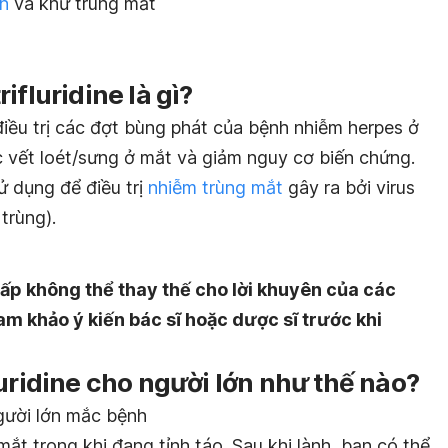
n
và khử trùng mắt
ifluridine là gì?
 điều trị các đợt bùng phát của bệnh nhiễm herpes ở
c vết loét/sưng ở mắt và giảm nguy cơ biến chứng.
 dụng để điều trị
nhiễm trùng mắt
gây ra bởi virus
trùng).
ấp không thể thay thế cho lời khuyên của các
am khảo ý kiến bác sĩ hoặc dược sĩ trước khi
luridine cho người lớn như thế nào?
gười lớn mắc bệnh
mắt trong khi đang tỉnh táo. Sau khi lành, bạn có thể