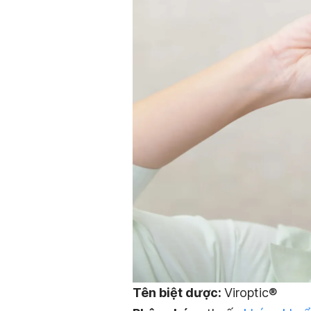
Tên biệt dược:
Viroptic®