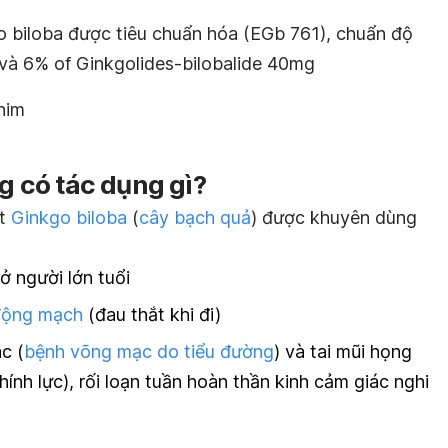
o biloba
được tiêu chuẩn hóa (EGb 761), chuẩn độ
và 6% of Ginkgolides-bilobalide 40mg
him
 có tác dụng gì?
ất
Ginkgo biloba
(
cây bạch quả
) được khuyên dùng
 ở người lớn tuổi
động mạch
(đau thắt khi đi)
ác (
bệnh võng mạc do tiểu đường
) và tai mũi họng
hính lực), rối loạn tuần hoàn thần kinh cảm giác nghi