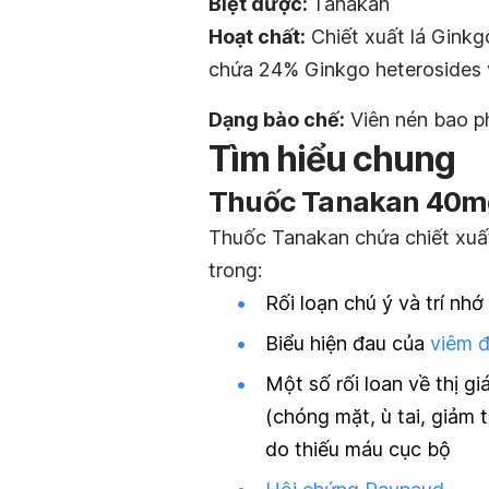
Biệt dược:
Tanakan
Hoạt chất:
Chiết xuất lá
Ginkg
chứa 24% Ginkgo heterosides 
Dạng bào chế:
Viên nén bao p
Tìm hiểu chung
Thuốc Tanakan 40mg
Thuốc Tanakan chứa chiết xu
trong:
Rối loạn chú ý và trí nhớ
Biểu hiện đau của
viêm 
Một số rối loan về thị gi
(chóng mặt, ù tai, giảm t
do thiếu máu cục bộ