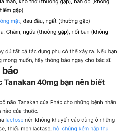
uá mẫn, khó thở (thường gặp), ban đỏ (không
hiếm gặp)
óng mặt
, đau đầu, ngất (thường gặp)
da:
Chàm
, ngứa (thường gặp), nổi ban (không
y đủ tất cả tác dụng phụ có thể xảy ra. Nếu bạn
g mong muốn, hãy thông báo ngay cho bác sĩ.
 báo
c Tanakan 40mg bạn nên biết
 bổ não Tanakan của Pháp cho những bệnh nhân
 nào của thuốc.
hứa
lactose
nên không khuyến cáo dùng ở những
e, thiếu men lactase,
hội chứng kém hấp thu