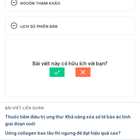
NGUỒN THAM KHẢO
Eliquis. https://www.drugs.com/eliquis.html. Ngày 
truy cập 14/7/2017
LỊCH SỬ PHIÊN BẢN
Eliquis. http://www.webmd.com/drugs/2/drug-
Phiên bản hiện tại
163073/eliquis-oral/details. Ngày truy cập 
14/7/2017
11/05/2020
Tác giả: 
Hoàng Kim
Bài viết này có hữu ích với bạn?
Tham vấn y khoa: 
Bác sĩ Nguyễn Thường Hanh
Cập nhật bởi: 
Tố Quyên
BÀI VIẾT LIÊN QUAN
Thuốc tiêm điều trị ung thư: Khả năng xóa sổ tế bào ác tính
giai đoạn cuối
Uống collagen bao lâu thì ngưng để đạt hiệu quả cao?