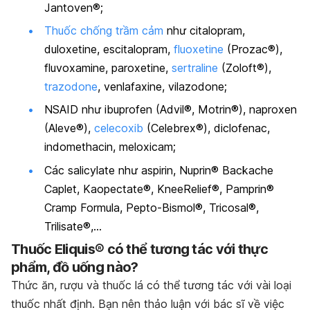
Jantoven®;
Thuốc chống trầm cảm
như citalopram,
duloxetine, escitalopram,
fluoxetine
(Prozac®),
fluvoxamine, paroxetine,
sertraline
(Zoloft®),
trazodone
, venlafaxine, vilazodone;
NSAID như ibuprofen (Advil®, Motrin®), naproxen
(Aleve®),
celecoxib
(Celebrex®), diclofenac,
indomethacin, meloxicam;
Các salicylate như aspirin, Nuprin® Backache
Caplet, Kaopectate®, KneeRelief®, Pamprin®
Cramp Formula, Pepto-Bismol®, Tricosal®,
Trilisate®,…
Thuốc Eliquis® có thể tương tác với thực
phẩm, đồ uống nào?
Thức ăn, rượu và thuốc lá có thể tương tác với vài loại
thuốc nhất định. Bạn nên thảo luận với bác sĩ về việc