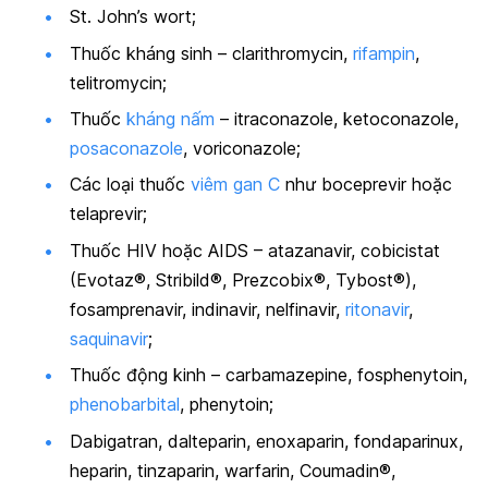
St. John’s wort;
Thuốc kháng sinh – clarithromycin,
rifampin
,
telitromycin;
Thuốc
kháng nấm
– itraconazole, ketoconazole,
posaconazole
, voriconazole;
Các loại thuốc
viêm gan C
như boceprevir hoặc
telaprevir;
Thuốc HIV hoặc AIDS – atazanavir, cobicistat
(Evotaz®, Stribild®, Prezcobix®, Tybost®),
fosamprenavir, indinavir, nelfinavir,
ritonavir
,
saquinavir
;
Thuốc động kinh – carbamazepine, fosphenytoin,
phenobarbital
, phenytoin;
Dabigatran, dalteparin, enoxaparin, fondaparinux,
heparin, tinzaparin, warfarin, Coumadin®,