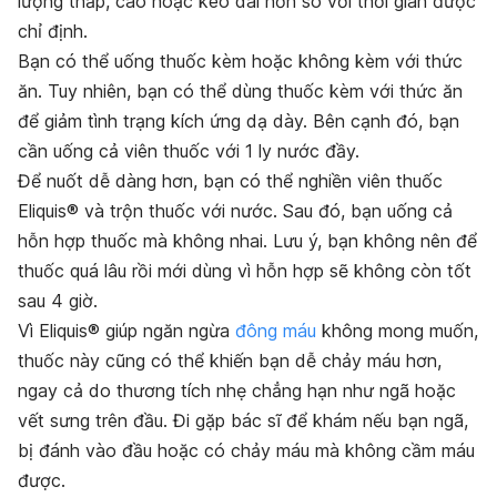
lượng thấp, cao hoặc kéo dài hơn so với thời gian được
chỉ định.
Bạn có thể uống thuốc kèm hoặc không kèm với thức
ăn. Tuy nhiên, bạn có thể dùng thuốc kèm với thức ăn
để giảm tình trạng kích ứng dạ dày. Bên cạnh đó, bạn
cần uống cả viên thuốc với 1 ly nước đầy.
Để nuốt dễ dàng hơn, bạn có thể nghiền viên thuốc
Eliquis® và trộn thuốc với nước. Sau đó, bạn uống cả
hỗn hợp thuốc mà không nhai. Lưu ý, bạn không nên để
thuốc quá lâu rồi mới dùng vì hỗn hợp sẽ không còn tốt
sau 4 giờ.
Vì Eliquis® giúp ngăn ngừa
đông máu
không mong muốn,
thuốc này cũng có thể khiến bạn dễ chảy máu hơn,
ngay cả do thương tích nhẹ chẳng hạn như ngã hoặc
vết sưng trên đầu. Đi gặp bác sĩ để khám nếu bạn ngã,
bị đánh vào đầu hoặc có chảy máu mà không cầm máu
được.