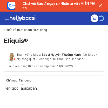
Chat với Bác sĩ ngay 👉 Nhận tư vấn MIỄN PHÍ
👈
Thuốc và thực phẩm chức năng
Eliquis®
Tham vấn y khoa:
Bác sĩ Nguyễn Thường Hanh
·
Nội khoa -
Nội tổng quát
·
Bệnh Viện Đa Khoa Tỉnh Bắc Ninh
Tác giả:
Hoàng Kim
·
Ngày cập nhật: 11/05/2020
Chỉ mục:
Tác dụng
Liều dùng
Tên gốc: apixaban
Cách dùng
Tác dụng phụ
Thận trọng/Cảnh báo
Tương tác thuốc