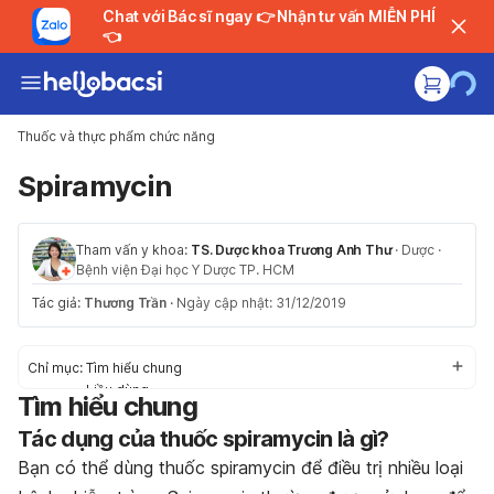
Chat với Bác sĩ ngay 👉 Nhận tư vấn MIỄN PHÍ
👈
Thuốc và thực phẩm chức năng
Spiramycin
Tham vấn y khoa:
TS. Dược khoa Trương Anh Thư
·
Dược
·
Bệnh viện Đại học Y Dược TP. HCM
Tác giả:
Thương Trần
·
Ngày cập nhật: 31/12/2019
Chỉ mục:
Tìm hiểu chung
Liều dùng
Tìm hiểu chung
Tác dụng phụ
Tác dụng của thuốc spiramycin là gì?
Thận trọng trước khi dùng
Tương tác thuốc
Bạn có thể dùng thuốc spiramycin để điều trị nhiều loại
Trường hợp khẩn cấp/quá liều