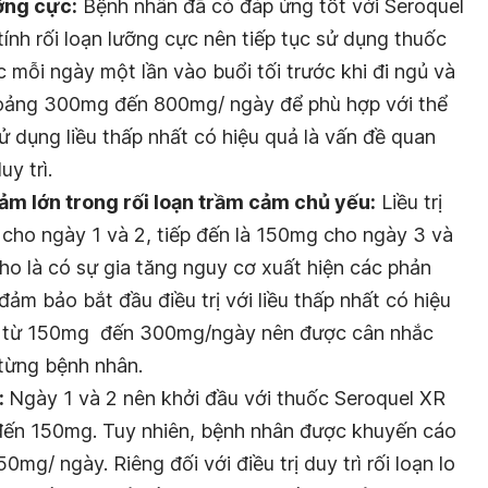
ưỡng cực:
Bệnh nhân đã có đáp ứng tốt với Seroquel
 tính rối loạn lưỡng cực nên tiếp tục sử dụng thuốc
c mỗi ngày một lần vào buổi tối trước khi đi ngủ và
khoảng 300mg đến 800mg/ ngày để phù hợp với thể
ử dụng liều thấp nhất có hiệu quả là vấn đề quan
uy trì.
cảm lớn trong rối loạn trầm cảm chủ yếu:
Liều trị
 cho ngày 1 và 2, tiếp đến là 150mg cho ngày 3 và
ho là có sự gia tăng nguy cơ xuất hiện các phản
ảm bảo bắt đầu điều trị với liều thấp nhất có hiệu
ều từ 150mg đến 300mg/ngày nên được cân nhắc
 từng bệnh nhân.
:
Ngày 1 và 2 nên khởi đầu với thuốc Seroquel XR
 đến 150mg. Tuy nhiên, bệnh nhân được khuyến cáo
mg/ ngày. Riêng đối với điều trị duy trì rối loạn lo