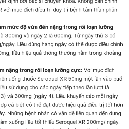
t định bởi bác sĩ chuyên khoa. Không cần chỉnh
R với mục đích điều trị duy trì bệnh tâm thần phân
cảm mức độ vừa đến nặng trong rối loạn lưỡng
 là 300mg và ngày 2 là 600mg. Từ ngày thứ 3 có
g/ngày. Liều dùng hàng ngày có thể được điều chỉnh
mg, liều hiệu quả thông thường nằm trong khoảng
ảm nặng trong rối loạn lưỡng cực:
Với mục đích
n nên uống thuốc Seroquel XR 50mg một lần vào buổi
 liều sử dụng cho các ngày tiếp theo lần lượt là
3) và 300mg (ngày 4). Liều khuyến cáo mỗi ngày
p cá biệt có thể đạt được hiệu quả điều trị tốt hơn
ày. Những bệnh nhân có vấn đề liên quan đến dung
ảm xuống liều tối thiểu Seroquel XR 200mg/ ngày.