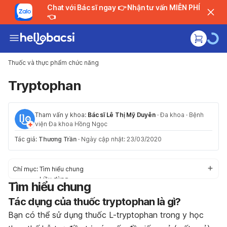
Chat với Bác sĩ ngay 👉 Nhận tư vấn MIỄN PHÍ
👈
Thuốc và thực phẩm chức năng
Tryptophan
Tham vấn y khoa:
Bác sĩ Lê Thị Mỹ Duyên
·
Đa khoa
·
Bệnh
viện Đa khoa Hồng Ngọc
Tác giả:
Thương Trần
·
Ngày cập nhật: 23/03/2020
Chỉ mục:
Tìm hiểu chung
Liều dùng
Tìm hiểu chung
Tác dụng phụ
Tác dụng của thuốc tryptophan là gì?
Thận trọng trước khi dùng
Tương tác thuốc
Bạn có thể sử dụng thuốc L-tryptophan trong y học
Trường hợp khẩn cấp/quá liều