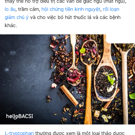
thay thế hỗ trợ điều trị các vấn đề giấc ngủ (mất ngủ),
lo âu
, trầm cảm,
hội chứng tiền kinh nguyệt
,
rối loạn
giảm chú ý
và cho việc bỏ hút thuốc lá và các bệnh
khác.
L-tryptophan
thường được xem là một loại thảo dược