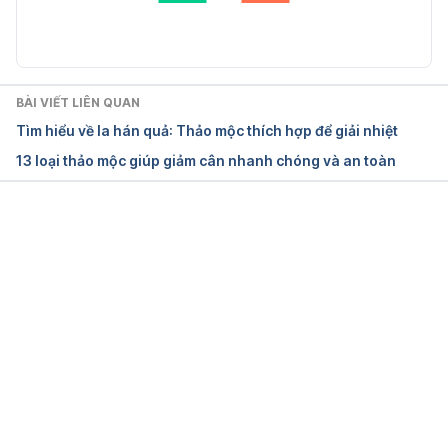
Tryptophan Side Effects. 
https://www.drugs.com/sfx/tryptophan-side-
effects.html. Ngày truy cập 10/10/2016.
BÀI VIẾT LIÊN QUAN
Tìm hiểu về la hán quả: Thảo mộc thích hợp để giải nhiệt
13 loại thảo mộc giúp giảm cân nhanh chóng và an toàn
Đang tải....