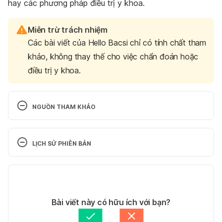
hay các phương pháp điều trị y khoa.
Miễn trừ trách nhiệm
Các bài viết của Hello Bacsi chỉ có tính chất tham
khảo, không thay thế cho việc chẩn đoán hoặc
điều trị y khoa.
NGUỒN THAM KHẢO
Tryptophan. 
http://www.medbroadcast.com/drug_info_details.a
LỊCH SỬ PHIÊN BẢN
sp?brand_name_id=1018#.VaJQ0F_tmkp. Ngày truy 
cập 10/10/2016.
Phiên bản hiện tại
Tryptophan. 
23/03/2020
http://www.mims.com/philippines/drug/info/tryptoph
Tác giả: 
Thương Trần
Bài viết này có hữu ích với bạn?
an?mtype=generic#MIMSClass. Ngày truy cập 
Tham vấn y khoa: 
Bác sĩ Lê Thị Mỹ Duyên
10/10/2016.
Cập nhật bởi: 
Hoàng Diệu Thu