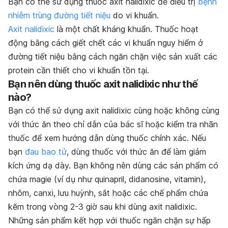
Bạn có thể sử dụng thuốc axit nalidixic để điều trị
bệnh
nhiễm trùng đường tiết niệu
do vi khuẩn.
Axit nalidixic
là một chất kháng khuẩn. Thuốc hoạt
động bằng cách giết chết các vi khuẩn nguy hiểm ở
đường tiết niệu bằng cách ngăn chặn việc sản xuất các
protein cần thiết cho vi khuẩn tồn tại.
Bạn nên dùng thuốc axit nalidixic như thế
nào?
Bạn có thể sử dụng axit nalidixic cùng hoặc không cùng
với thức ăn theo chỉ dẫn của bác sĩ hoặc kiểm tra nhãn
thuốc để xem hướng dẫn dùng thuốc chính xác. Nếu
bạn
đau bao tử
, dùng thuốc với thức ăn để làm giảm
kích ứng dạ dày. Bạn không nên dùng các sản phẩm có
chứa magie (ví dụ như quinapril, didanosine, vitamin),
nhôm, canxi, lưu huỳnh, sắt hoặc các chế phẩm chứa
kẽm trong vòng 2-3 giờ sau khi dùng axit nalidixic.
Những sản phẩm kết hợp với thuốc ngăn chặn sự hấp