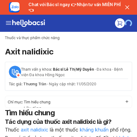
Chat với Bác sĩ ngay 👉 Nhận tư vấn MIỄN PHÍ
👈
Thuốc và thực phẩm chức năng
Axit nalidixic
Tham vấn y khoa:
Bác sĩ Lê Thị Mỹ Duyên
·
Đa khoa
·
Bệnh
viện Đa khoa Hồng Ngọc
Tác giả:
Thương Trần
·
Ngày cập nhật: 11/05/2020
Chỉ mục:
Tìm hiểu chung
Liều dùng
Tìm hiểu chung
Tác dụng phụ
Tác dụng của thuốc axit nalidixic là gì?
Thận trọng trước khi dùng
Tương tác thuốc
Thuốc
axit nalidixic
là một thuốc
kháng khuẩn
phổ rộng.
Trường hợp khẩn cấp/quá liều