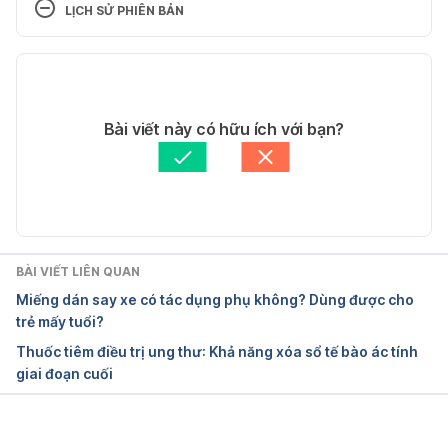
LỊCH SỬ PHIÊN BẢN
8240/nalidixic-acid/details. Ngày truy cập 
1/11/2015.
Phiên bản hiện tại
Nalidixic acid. https://www.drugs.com/cdi/nalidixic-
11/05/2020
acid.html. Ngày truy cập 1/11/2015.
Tác giả: 
Thương Trần
Bài viết này có hữu ích với bạn?
Tham vấn y khoa: 
Bác sĩ Lê Thị Mỹ Duyên
nalidixic acid. 
Cập nhật bởi: 
Thương Trần
http://www.mims.com/india/drug/info/nalidixic%20a
cid?mtype=generic. Ngày truy cập 1/11/2015.
BÀI VIẾT LIÊN QUAN
Miếng dán say xe có tác dụng phụ không? Dùng được cho
trẻ mấy tuổi?
Thuốc tiêm điều trị ung thư: Khả năng xóa sổ tế bào ác tính
giai đoạn cuối