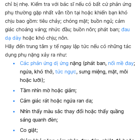
chỉ bị nhẹ. Kiểm tra với bác sĩ nếu có bất cứ phản ứng
phụ thường gặp nhất vẫn tồn tại hoặc khiến bạn khó
chịu bao gồm: tiêu chảy; chóng mặt; buồn ngủ; cảm
giác choáng váng; nhức đầu; buồn nôn; phát ban;
đau
dạ dày
hoặc khó chịu; nôn.
Hãy đến trung tâm y tế ngay lập tức nếu có những tác
dụng phụ nặng xảy ra như:
Các phản ứng dị ứng
nặng (phát ban,
nổi mề đay
;
ngứa, khó thở,
tức ngực
, sưng miệng, mặt, môi
hoặc lưỡi);
Tầm nhìn mờ hoặc giảm;
Cảm giác rát hoặc ngứa ran da;
Nhìn thấy màu sắc thay đổi hoặc thấy quầng
sáng quanh đèn;
Co giật;